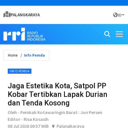
PALANGKARAYA
ID
Home
Info Pemda
INFO PEMDA
Jaga Estetika Kota, Satpol PP
Kobar Tertibkan Lapak Durian
dan Tenda Kosong
Oleh - Pemkab Kotawaringin Barat : Jon Persen
Editor - Risa Kosasih
08 Jul 2026 00:57 WIB
Palangkaraya