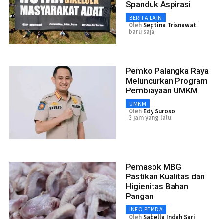
Spanduk Aspirasi
BERITA LAIN
Oleh
Septina Trisnawati
baru saja
Pemko Palangka Raya
Meluncurkan Program
Pembiayaan UMKM
UMKM
Oleh
Edy Suroso
3 jam yang lalu
Pemasok MBG
Pastikan Kualitas dan
Higienitas Bahan
Pangan
INFO PEMDA
Oleh
Sabella Indah Sari