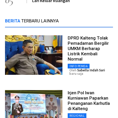
Lari Keluar Ruangan
BERITA
TERBARU LAINNYA
DPRD Kalteng Tolak
Pemadaman Bergilir
UMKM Berharap
Listrik Kembali
Normal
INFO PEMDA
Oleh
Sabella Indah Sari
baru saja
Irjen Pol Iwan
Kurniawan Paparkan
Penanganan Karhutla
di Kalteng
REGIONAL