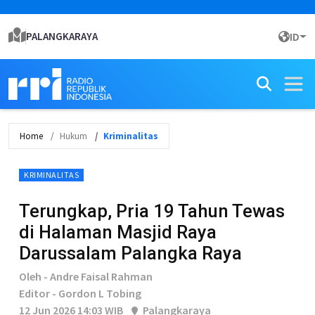
PALANGKARAYA
ID
Home
Hukum
Kriminalitas
KRIMINALITAS
Terungkap, Pria 19 Tahun Tewas
di Halaman Masjid Raya
Darussalam Palangka Raya
Oleh - Andre Faisal Rahman
Editor - Gordon L Tobing
12 Jun 2026 14:03 WIB
Palangkaraya