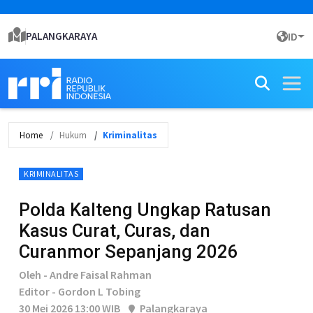
PALANGKARAYA
ID
Home
Hukum
Kriminalitas
KRIMINALITAS
Polda Kalteng Ungkap Ratusan
Kasus Curat, Curas, dan
Curanmor Sepanjang 2026
Oleh - Andre Faisal Rahman
Editor - Gordon L Tobing
30 Mei 2026 13:00 WIB
Palangkaraya