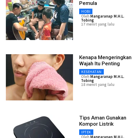
Pemula
HOBI
Oleh
Mangaranap M.H.L.
Tobing
17 menit yang lalu
Kenapa Mengeringkan
Wajah Itu Penting
KESEHATAN
Oleh
Mangaranap M.H.L.
Tobing
18 menit yang lalu
Tips Aman Gunakan
Kompor Listrik
IPTEK
Oleh
Mangaranap M.H.L.