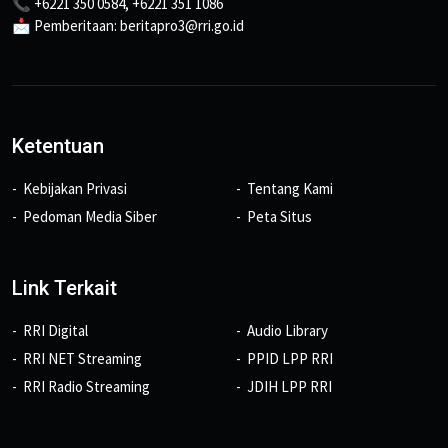
📞 +6221 350 0584, +6221 351 1086
📩 Pemberitaan: beritapro3@rri.go.id
Ketentuan
Kebijakan Privasi
Tentang Kami
Pedoman Media Siber
Peta Situs
Link Terkait
RRI Digital
Audio Library
RRI NET Streaming
PPID LPP RRI
RRI Radio Streaming
JDIH LPP RRI