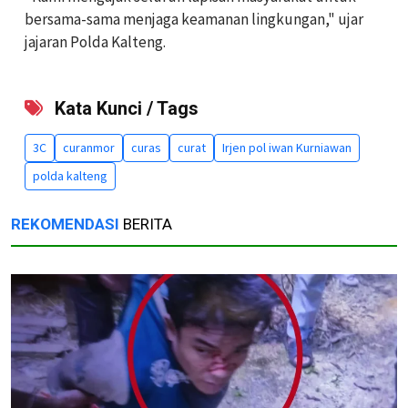
bersama-sama menjaga keamanan lingkungan," ujar
jajaran Polda Kalteng.
Kata Kunci / Tags
3C
curanmor
curas
curat
Irjen pol iwan Kurniawan
polda kalteng
REKOMENDASI
BERITA