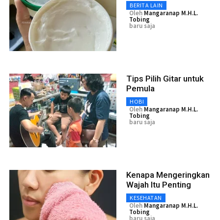
BERITA LAIN
Oleh
Mangaranap M.H.L.
Tobing
baru saja
Tips Pilih Gitar untuk
Pemula
HOBI
Oleh
Mangaranap M.H.L.
Tobing
baru saja
Kenapa Mengeringkan
Wajah Itu Penting
KESEHATAN
Oleh
Mangaranap M.H.L.
Tobing
baru saja