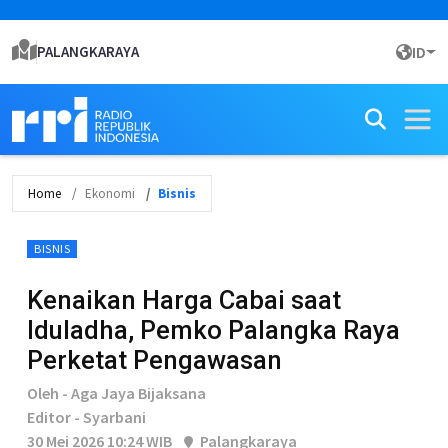
PALANGKARAYA
ID
Home
Ekonomi
Bisnis
BISNIS
Kenaikan Harga Cabai saat
Iduladha, Pemko Palangka Raya
Perketat Pengawasan
Oleh - Aga Jaya Bijaksana
Editor - Syarbani
30 Mei 2026 10:24 WIB
Palangkaraya