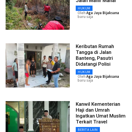
Jalan Mahir Mahar
HUKUM
Oleh
Aga Jaya Bijaksana
baru saja
Keributan Rumah
Tangga di Jalan
Banteng, Pasutri
Didatangi Polisi
HUKUM
Oleh
Aga Jaya Bijaksana
baru saja
Kanwil Kementerian
Haji dan Umrah
Ingatkan Umat Muslim
Terkait Travel
BERITA LAIN