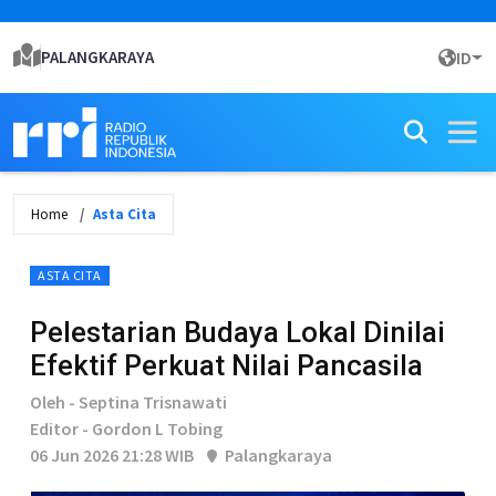
PALANGKARAYA
ID
Home
Asta Cita
ASTA CITA
Pelestarian Budaya Lokal Dinilai
Efektif Perkuat Nilai Pancasila
Oleh - Septina Trisnawati
Editor - Gordon L Tobing
06 Jun 2026 21:28 WIB
Palangkaraya