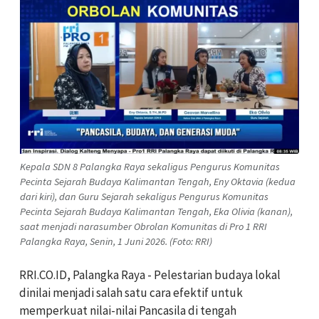
Kepala SDN 8 Palangka Raya sekaligus Pengurus Komunitas
Pecinta Sejarah Budaya Kalimantan Tengah, Eny Oktavia (kedua
dari kiri), dan Guru Sejarah sekaligus Pengurus Komunitas
Pecinta Sejarah Budaya Kalimantan Tengah, Eka Olivia (kanan),
saat menjadi narasumber Obrolan Komunitas di Pro 1 RRI
Palangka Raya, Senin, 1 Juni 2026. (Foto: RRI)
RRI.CO.ID, Palangka Raya - Pelestarian budaya lokal
dinilai menjadi salah satu cara efektif untuk
memperkuat nilai-nilai Pancasila di tengah