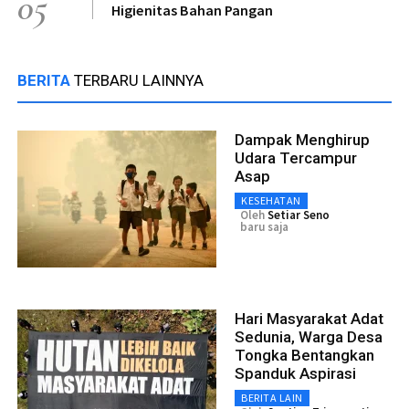
05
Higienitas Bahan Pangan
BERITA
TERBARU LAINNYA
Dampak Menghirup
Udara Tercampur
Asap
KESEHATAN
Oleh
Setiar Seno
baru saja
Hari Masyarakat Adat
Sedunia, Warga Desa
Tongka Bentangkan
Spanduk Aspirasi
BERITA LAIN