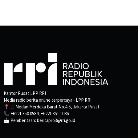
Kantor Pusat LPP RRI
Media radio berita online terpercaya - LPP RRI
📍 Jl. Medan Merdeka Barat No.4-5, Jakarta Pusat.
📞 +6221 350 0584, +6221 351 1086
📩 Pemberitaan: beritapro3@rri.go.id