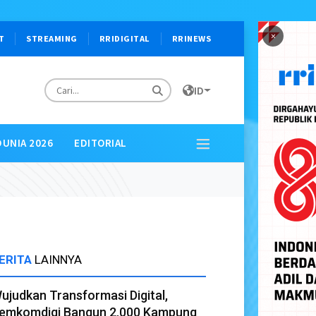
×
T
STREAMING
RRIDIGITAL
RRINEWS
ID
DUNIA 2026
EDITORIAL
ERITA
LAINNYA
ujudkan Transformasi Digital,
emkomdigi Bangun 2.000 Kampung