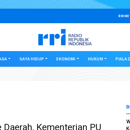
RRINE
AGA
GAYA HIDUP
EKONOMI
HUKUM
PIALA 
B
W
e Daerah, Kementerian PU
K