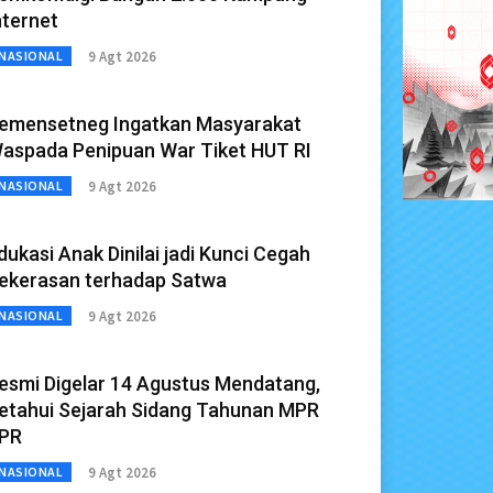
nternet
9 Agt 2026
NASIONAL
emensetneg Ingatkan Masyarakat
aspada Penipuan War Tiket HUT RI
9 Agt 2026
NASIONAL
dukasi Anak Dinilai jadi Kunci Cegah
ekerasan terhadap Satwa
9 Agt 2026
NASIONAL
esmi Digelar 14 Agustus Mendatang,
etahui Sejarah Sidang Tahunan MPR
PR
9 Agt 2026
NASIONAL