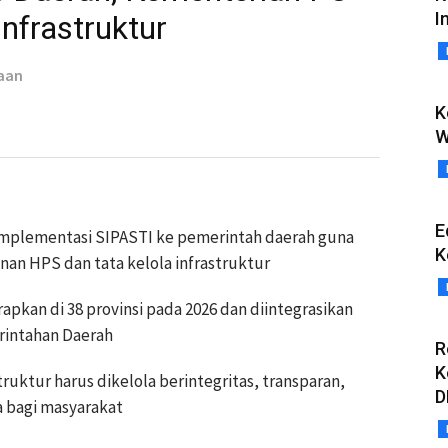
I
Infrastruktur
aan
K
W
E
mplementasi SIPASTI ke pemerintah daerah guna
K
an HPS dan tata kelola infrastruktur
rapkan di 38 provinsi pada 2026 dan diintegrasikan
rintahan Daerah
R
K
uktur harus dikelola berintegritas, transparan,
D
 bagi masyarakat