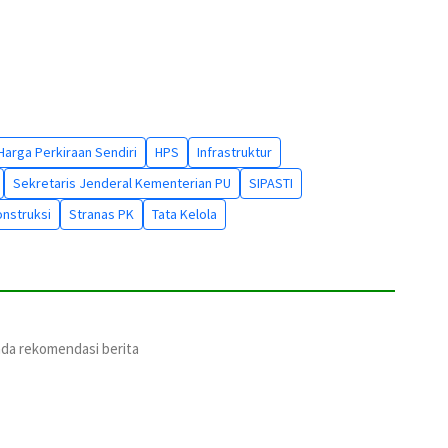
Harga Perkiraan Sendiri
HPS
Infrastruktur
Sekretaris Jenderal Kementerian PU
SIPASTI
onstruksi
Stranas PK
Tata Kelola
ada rekomendasi berita