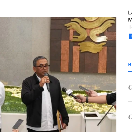
L
M
T
B