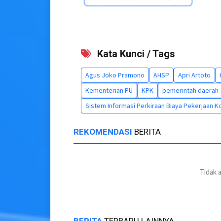
Kata Kunci / Tags
Agus Joko Pramono
AHSP
Apri Artoto
Kementerian PU
KPK
pemerintah daerah
Sistem Informasi Perkiraan Biaya Pekerjaan K
REKOMENDASI
BERITA
Tidak 
BERITA
TERBARU LAINNYA