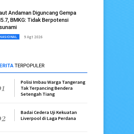
aut Andaman Diguncang Gempa
5.7, BMKG: Tidak Berpotensi
sunami
9 Agt 2026
NASIONAL
ERITA
TERPOPULER
Polisi Imbau Warga Tangerang
01
Tak Terpancing Bendera
Setengah Tiang
Badai Cedera Uji Kekuatan
02
Liverpool di Laga Perdana