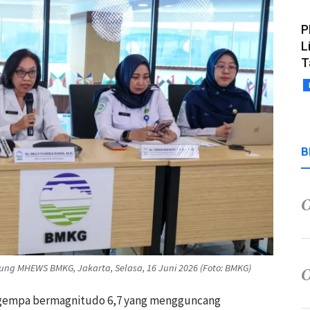
P
L
T
B
dung MHEWS BMKG, Jakarta, Selasa, 16 Juni 2026 (Foto: BMKG)
n gempa bermagnitudo 6,7 yang mengguncang