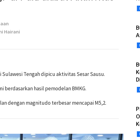
taan
B
ni Hairani
A
B
K
ulawesi Tengah dipicu aktivitas Sesar Sausu.
D
mi berdasarkan hasil pemodelan BMKG.
an dengan magnitudo terbesar mencapai M5,2.
P
O
K