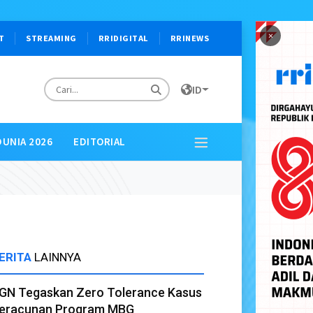
×
T
STREAMING
RRIDIGITAL
RRINEWS
ID
DUNIA 2026
EDITORIAL
ERITA
LAINNYA
GN Tegaskan Zero Tolerance Kasus
eracunan Program MBG