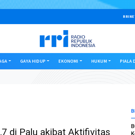
RRINE
AGA
GAYA HIDUP
EKONOMI
HUKUM
PIALA 
B
B
di Palu akibat Aktifivitas
K