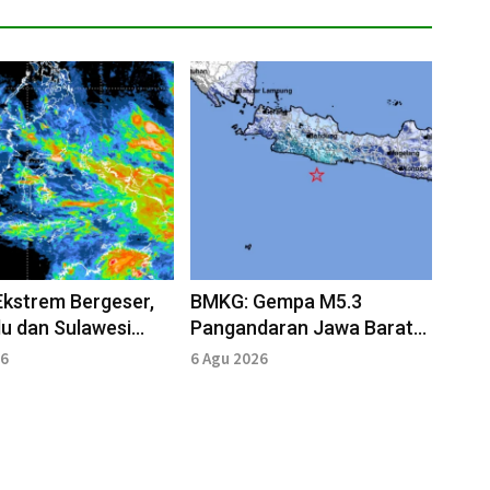
kstrem Bergeser,
BMKG: Gempa M5.3
u dan Sulawesi
Pangandaran Jawa Barat
Masuk Zona
Tidak Berpotensi Tsunami
26
6 Agu 2026
da BMKG