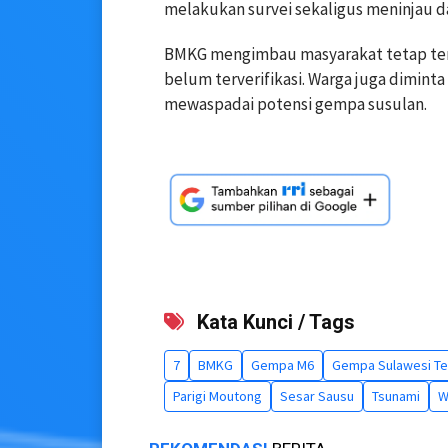
melakukan survei sekaligus meninjau 
BMKG mengimbau masyarakat tetap ten
belum terverifikasi. Warga juga dimin
mewaspadai potensi gempa susulan.
Kata Kunci / Tags
7
BMKG
Gempa M6
Gempa Sulawesi T
Parigi Moutong
Sesar Sausu
Tsunami
W