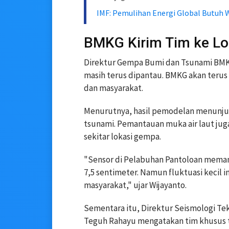
IMF: Pemulihan Energi Global Butuh 
BMKG Kirim Tim ke Lo
Direktur Gempa Bumi dan Tsunami BMKG
masih terus dipantau. BMKG akan teru
dan masyarakat.
Menurutnya, hasil pemodelan menunju
tsunami. Pemantauan muka air laut juga
sekitar lokasi gempa.
"Sensor di Pelabuhan Pantoloan memang
7,5 sentimeter. Namun fluktuasi kecil i
masyarakat," ujar Wijayanto.
Sementara itu, Direktur Seismologi Te
Teguh Rahayu mengatakan tim khusus te