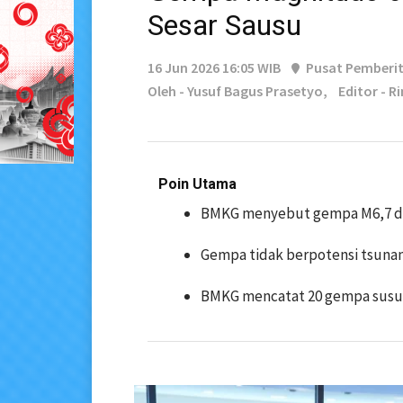
Sesar Sausu
16 Jun 2026 16:05 WIB
Pusat Pemberi
Oleh - Yusuf Bagus Prasetyo,
Editor - Ri
Poin Utama
BMKG menyebut gempa M6,7 di S
Gempa tidak berpotensi tsuna
BMKG mencatat 20 gempa susul