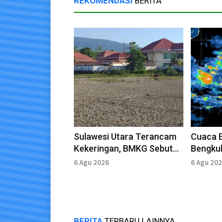
REKOMENDASI
BERITA
Sulawesi Utara Terancam
Cuaca E
Kekeringan, BMKG Sebut
Bengkul
Curah Hujan Terus
Barat 
6 Agu 2026
6 Agu 20
Menurun
Waspa
BERITA
TERBARU LAINNYA