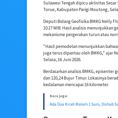
Sulawesi Tengah dipicu aktivitas Sesar
Torue, Kabupaten Parigi Moutong, Selas
Deputi Bidang Geofisika BMKG Nelly Fl
10.27 WIB. Hasil analisis menunjukkan g
mekanisme pergerakan turun atau norm
"Hasil pemodelan menunjukkan bahwa g
juga terus dipantau oleh BMKG," ujar 
Selasa, 16 Juni 2026.
Berdasarkan analisis BMKG, episenter 
dan 120,24 Bujur Timur. Lokasinya bera
kedalaman mencapai 16 kilometer.
Baca juga:
Ada Dua Kirab Malam 1 Suro, Dishub S