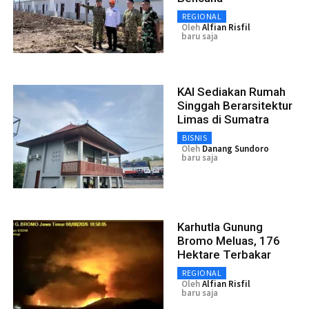
REGIONAL
Oleh
Alfian Risfil
baru saja
KAI Sediakan Rumah
Singgah Berarsitektur
Limas di Sumatra
BISNIS
Oleh
Danang Sundoro
baru saja
Karhutla Gunung
Bromo Meluas, 176
Hektare Terbakar
REGIONAL
Oleh
Alfian Risfil
baru saja