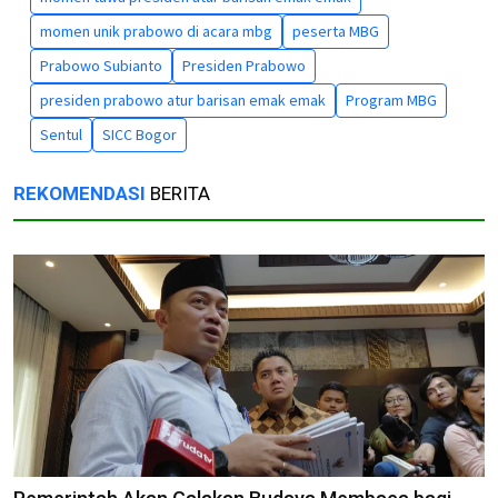
momen unik prabowo di acara mbg
peserta MBG
Prabowo Subianto
Presiden Prabowo
presiden prabowo atur barisan emak emak
Program MBG
Sentul
SICC Bogor
REKOMENDASI
BERITA