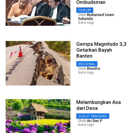
Ombudsman
HUKUM
Oleh
Muhamad Isnen
Suhanda
baru saja
Gempa Magnitudo 3,3
Getarkan Bayah
Banten
REGIONAL
Oleh
Mandra
baru saja
Melambungkan Asa
dari Desa
SUDUT PANDANG
Oleh
Ari Dwi P
baru saja