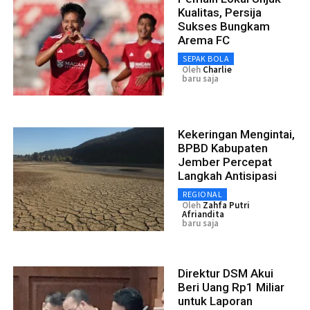
Kualitas, Persija
Sukses Bungkam
Arema FC
SEPAK BOLA
Oleh
Charlie
baru saja
Kekeringan Mengintai,
BPBD Kabupaten
Jember Percepat
Langkah Antisipasi
REGIONAL
Oleh
Zahfa Putri
Afriandita
baru saja
Direktur DSM Akui
Beri Uang Rp1 Miliar
untuk Laporan