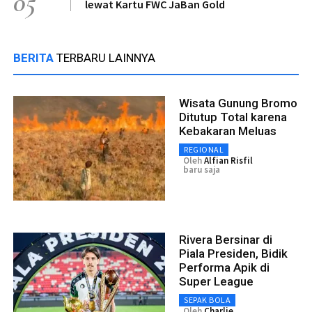
05
lewat Kartu FWC JaBan Gold
BERITA
TERBARU LAINNYA
Wisata Gunung Bromo
Ditutup Total karena
Kebakaran Meluas
REGIONAL
Oleh
Alfian Risfil
baru saja
Rivera Bersinar di
Piala Presiden, Bidik
Performa Apik di
Super League
SEPAK BOLA
Oleh
Charlie