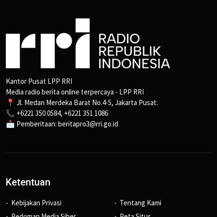
Kantor Pusat LPP RRI
Media radio berita online terpercaya - LPP RRI
📍 Jl. Medan Merdeka Barat No.4-5, Jakarta Pusat.
📞 +6221 350 0584, +6221 351 1086
📩 Pemberitaan: beritapro3@rri.go.id
Ketentuan
Kebijakan Privasi
Tentang Kami
Pedoman Media Siber
Peta Situs