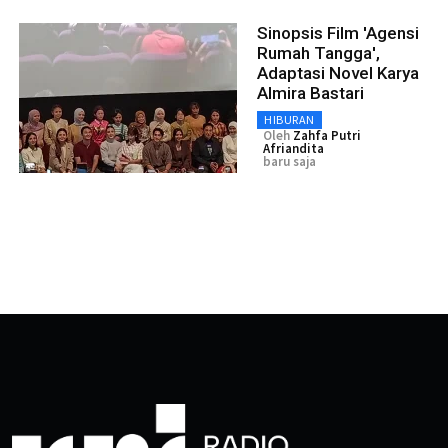
Sinopsis Film 'Agensi
Rumah Tangga',
Adaptasi Novel Karya
Almira Bastari
HIBURAN
Oleh
Zahfa Putri
Afriandita
baru saja