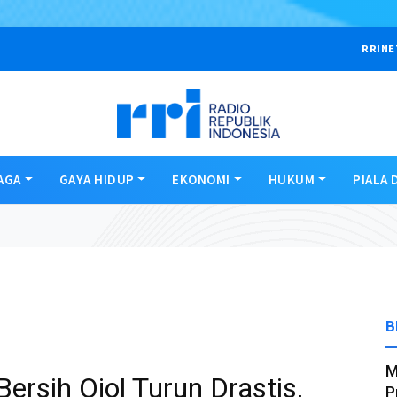
RRINE
AGA
GAYA HIDUP
EKONOMI
HUKUM
PIALA 
B
M
ersih Ojol Turun Drastis,
P