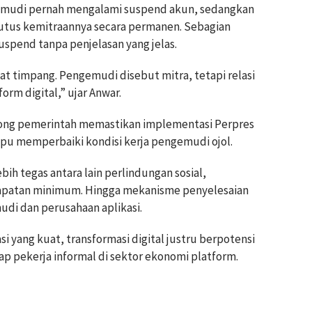
emudi pernah mengalami suspend akun, sedangkan
putus kemitraannya secara permanen. Sebagian
pend tanpa penjelasan yang jelas.
gat timpang. Pengemudi disebut mitra, tetapi relasi
rm digital,” ujar Anwar.
rong pemerintah memastikan implementasi Perpres
u memperbaiki kondisi kerja pengemudi ojol.
ebih tegas antara lain perlindungan sosial,
dapatan minimum. Hingga mekanisme penyelesaian
udi dan perusahaan aplikasi.
i yang kuat, transformasi digital justru berpotensi
p pekerja informal di sektor ekonomi platform.