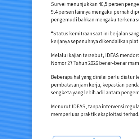
Survei menunjukkan 46,5 persen peng
9,4 persen lainnya mengaku pernah di
pengemudi bahkan mengaku terkena sus
“Status kemitraan saat ini berjalan san
kerjanya sepenuhnya dikendalikan platfo
Melalui kajian tersebut, IDEAS mendo
Nomor 27 Tahun 2026 benar-benar mamp
Beberapa hal yang dinilai perlu diatur l
pembatasan jam kerja, kepastian pen
sengketa yang lebih adil antara pengem
Menurut IDEAS, tanpa intervensi regulas
memperluas praktik eksploitasi terhada