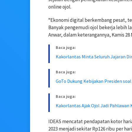
online ojol.
“Ekonomi digital berkembang pesat, te
Banyak pengemudi ojol bekerja lebih l
Anwar, dalam keterangannya, Kamis 28 
Baca juga:
Kakorlantas Minta Seluruh Jajaran D
Baca juga:
GoTo Dukung Kebijakan Presiden soal 
Baca juga:
Kakorlantas Ajak Ojol Jadi Pahlawan 
IDEAS mencatat pendapatan kotor haria
2023 menjadi sekitar Rp126 ribu per hari