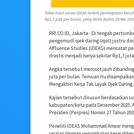
Tabel hasil survei IDEAS terkait pendapatan bers
Rp1,7 juta per bulan, yang dirilis Kamis 28 Mei 202
RRI.CO.ID, Jakarta - Di tengah pertumb
pengemudi ojek daring (ojol) justru din
Affluence Studies (IDEAS) mencatat pe
drastis menjadi hanya sekitar Rp1,7 juta
Angka tersebut merosot jauh dibanding
juta per bulan. Temuan itu disampaikan
Mengakhiri Kerja Tak Layak Ojek Daring.
Kajian tersebut disusun berdasarkan su
kabupaten/kota pada Desember 2025. A
Presiden (Perpres) Nomor 27 Tahun 2026
Peneliti IDEAS Muhammad Anwar meng
sejalan dengan peningkatan kesejahtera