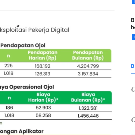
B
b
B