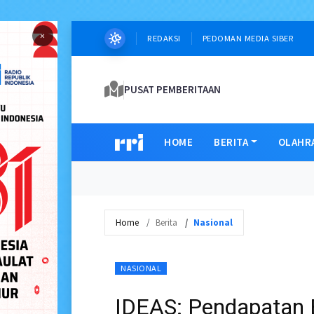
×
REDAKSI
PEDOMAN MEDIA SIBER
PUSAT PEMBERITAAN
HOME
BERITA
OLAHR
Home
Berita
Nasional
NASIONAL
IDEAS: Pendapatan B