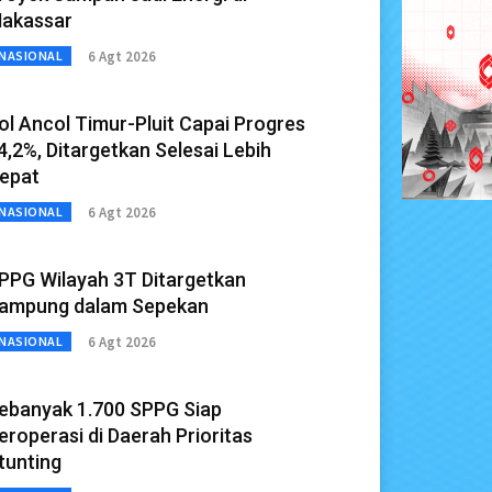
akassar
6 Agt 2026
NASIONAL
ol Ancol Timur-Pluit Capai Progres
4,2%, Ditargetkan Selesai Lebih
epat
6 Agt 2026
NASIONAL
PPG Wilayah 3T Ditargetkan
ampung dalam Sepekan
6 Agt 2026
NASIONAL
ebanyak 1.700 SPPG Siap
eroperasi di Daerah Prioritas
tunting