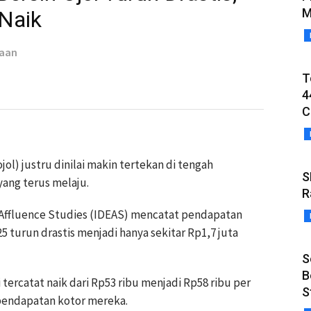
M
 Naik
taan
T
4
C
ol) justru dinilai makin tertekan di tengah
S
ang terus melaju.
R
 Affluence Studies (IDEAS) mencatat pendapatan
5 turun drastis menjadi hanya sekitar Rp1,7 juta
S
B
ercatat naik dari Rp53 ribu menjadi Rp58 ribu per
S
i pendapatan kotor mereka.