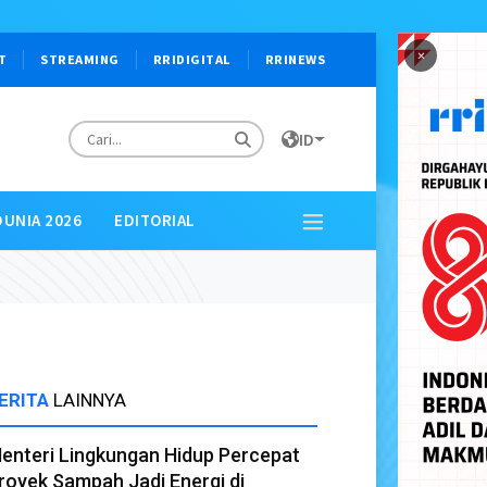
×
T
STREAMING
RRIDIGITAL
RRINEWS
ID
DUNIA 2026
EDITORIAL
ERITA
LAINNYA
enteri Lingkungan Hidup Percepat
royek Sampah Jadi Energi di