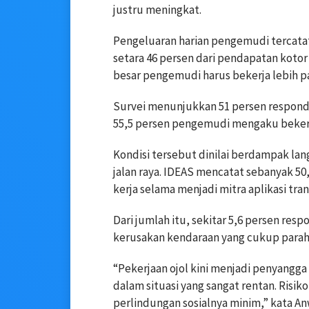
justru meningkat.
Pengeluaran harian pengemudi tercatat 
setara 46 persen dari pendapatan kot
besar pengemudi harus bekerja lebih 
Survei menunjukkan 51 persen responden
55,5 persen pengemudi mengaku bekerja 
Kondisi tersebut dinilai berdampak lan
jalan raya. IDEAS mencatat sebanyak 
kerja selama menjadi mitra aplikasi tran
Dari jumlah itu, sekitar 5,6 persen re
kerusakan kendaraan yang cukup parah
“Pekerjaan ojol kini menjadi penyangga
dalam situasi yang sangat rentan. Risik
perlindungan sosialnya minim,” kata An