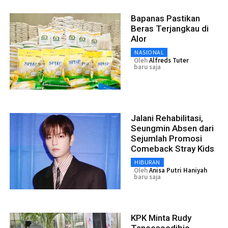
Bapanas Pastikan
Beras Terjangkau di
Alor
NASIONAL
Oleh
Alfreds Tuter
baru saja
Jalani Rehabilitasi,
Seungmin Absen dari
Sejumlah Promosi
Comeback Stray Kids
HIBURAN
Oleh
Anisa Putri Haniyah
baru saja
KPK Minta Rudy
Tanoesoedibjo