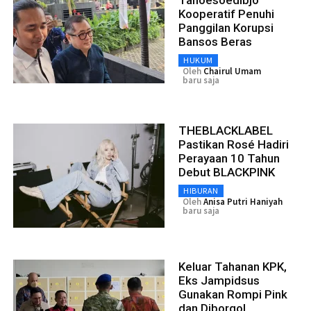
Kooperatif Penuhi
Panggilan Korupsi
Bansos Beras
HUKUM
Oleh
Chairul Umam
baru saja
THEBLACKLABEL
Pastikan Rosé Hadiri
Perayaan 10 Tahun
Debut BLACKPINK
HIBURAN
Oleh
Anisa Putri Haniyah
baru saja
Keluar Tahanan KPK,
Eks Jampidsus
Gunakan Rompi Pink
dan Diborgol