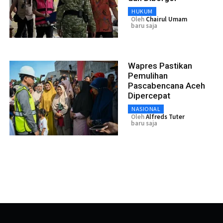
HUKUM
Oleh
Chairul Umam
baru saja
Wapres Pastikan
Pemulihan
Pascabencana Aceh
Dipercepat
NASIONAL
Oleh
Alfreds Tuter
baru saja