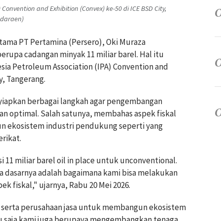
onvention and Exhibition (Convex) ke-50 di ICE BSD City,
ddaraen)
Utama PT Pertamina (Persero), Oki Muraza
upa cadangan minyak 11 miliar barel. Hal itu
a Petroleum Association (IPA) Convention and
y, Tangerang.
yiapkan berbagai langkah agar pengembangan
an optimal. Salah satunya, membahas aspek fiskal
 ekosistem industri pendukung seperti yang
rikat.
11 miliar barel oil in place untuk unconventional.
ada dasarnya adalah bagaimana kami bisa melakukan
k fiskal," ujarnya, Rabu 20 Mei 2026.
serta perusahaan jasa untuk membangun ekosistem
ntu saja kami juga berupaya mengembangkan tenaga