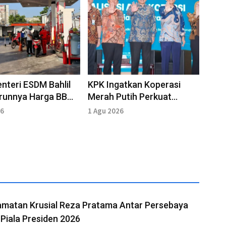
nteri ESDM Bahlil
KPK Ingatkan Koperasi
urunnya Harga BBM
Merah Putih Perkuat
idi
Integritas Antikorupsi
26
1 Agu 2026
amatan Krusial Reza Pratama Antar Persebaya
Piala Presiden 2026