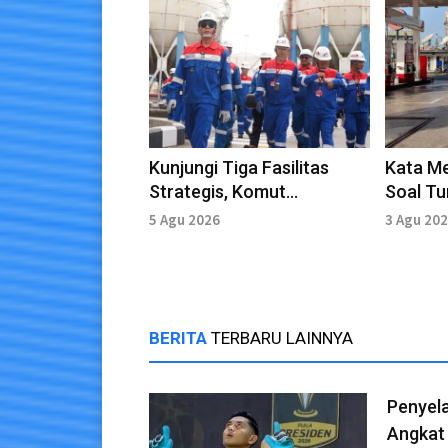
Kunjungi Tiga Fasilitas
Kata Me
Strategis, Komut
Soal T
Pertamina Perkuat Sinergi
Nonsubs
5 Agu 2026
3 Agu 20
One Pertamina
BERITA
TERBARU LAINNYA
Penyel
Angkat 