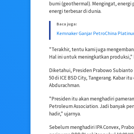
bumi (geothermal). Mengingat, energi 
energi terbesar di dunia.
Baca juga:
Kemnaker Ganjar PetroChina Platinu
"Terakhir, tentu kami juga mengembangk
Hal ini untuk meningkatkan produksi," 
Diketahui, Presiden Prabowo Subianto
50 di ICE BSD City, Tangerang. Kabar i
Abdurachman.
"Presiden itu akan menghadiri pameran
Petroleum Association. Jadi banyak p
hadir," ujarnya.
Sebelum menghadiri IPA Convex, Prabow