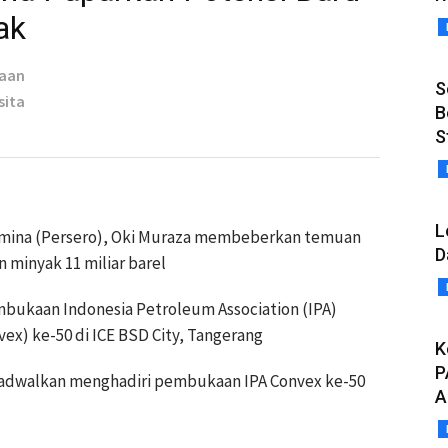
ak
taan
S
sita
B
S
L
amina (Persero), Oki Muraza membeberkan temuan
D
 minyak 11 miliar barel
bukaan Indonesia Petroleum Association (IPA)
vex) ke-50 di ICE BSD City, Tangerang
K
P
jadwalkan menghadiri pembukaan IPA Convex ke-50
A