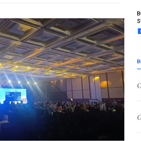
B
S
B