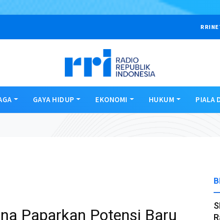
RRINE
AGA
GAYA HIDUP
EKONOMI
HUKUM
PIALA 
B
S
ina Paparkan Potensi Baru
R