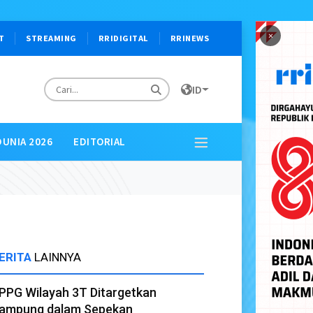
×
T
STREAMING
RRIDIGITAL
RRINEWS
ID
DUNIA 2026
EDITORIAL
ERITA
LAINNYA
PPG Wilayah 3T Ditargetkan
ampung dalam Sepekan