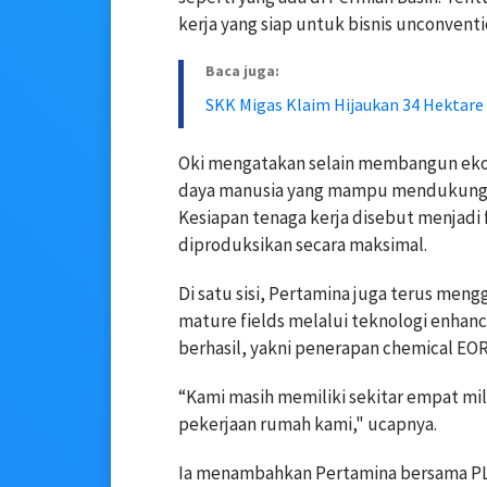
kerja yang siap untuk bisnis unconvention
Baca juga:
SKK Migas Klaim Hijaukan 34 Hektare
Oki mengatakan selain membangun ekos
daya manusia yang mampu mendukung p
Kesiapan tenaga kerja disebut menjadi 
diproduksikan secara maksimal.
Di satu sisi, Pertamina juga terus meng
mature fields melalui teknologi enhance
berhasil, yakni penerapan chemical EOR
“Kami masih memiliki sekitar empat milia
pekerjaan rumah kami," ucapnya.
Ia menambahkan Pertamina bersama PL