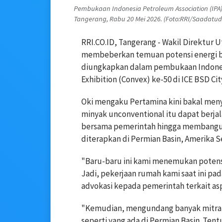
Pembukaan Indonesia Petroleum Association (IPA) C
Tangerang, Rabu 20 Mei 2026. (Foto:RRI/Saadatu
RRI.CO.ID, Tangerang - Wakil Direktur 
membeberkan temuan potensi energi ber
diungkapkan dalam pembukaan Indonesi
Exhibition (Convex) ke-50 di ICE BSD Cit
Oki mengaku Pertamina kini bakal men
minyak unconventional itu dapat berjal
bersama pemerintah hingga membangun
diterapkan di Permian Basin, Amerika Se
"Baru-baru ini kami menemukan potensi 
Jadi, pekerjaan rumah kami saat ini p
advokasi kepada pemerintah terkait aspe
"Kemudian, mengundang banyak mitra 
seperti yang ada di Permian Basin. Te