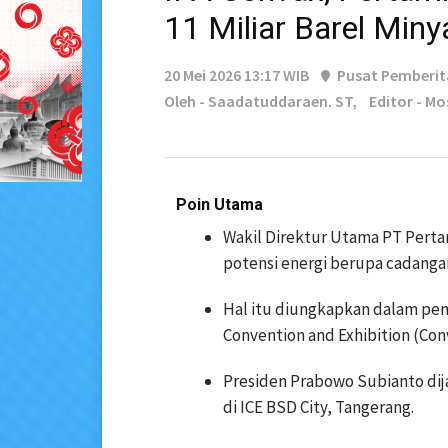
11 Miliar Barel Miny
20 Mei 2026 13:17 WIB
Pusat Pemberi
Oleh - Saadatuddaraen. ST,
Editor - Mo
Poin Utama
Wakil Direktur Utama PT Pert
potensi energi berupa cadangan
Hal itu diungkapkan dalam pem
Convention and Exhibition (Con
Presiden Prabowo Subianto di
di ICE BSD City, Tangerang.