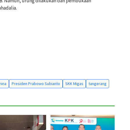
WIB. Namun, urung dilakukan dan pembukaan
hadalia.
hina
Presiden Prabowo Subianto
SKK Migas
tangerang