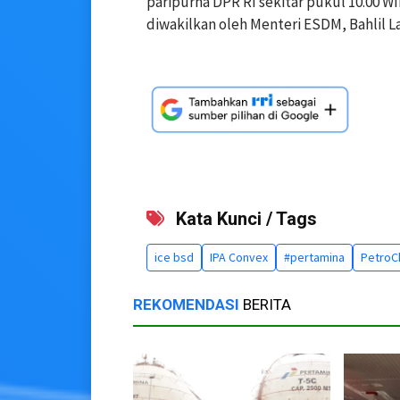
paripurna DPR RI sekitar pukul 10.00 
diwakilkan oleh Menteri ESDM, Bahlil La
Kata Kunci / Tags
ice bsd
IPA Convex
#pertamina
PetroC
REKOMENDASI
BERITA