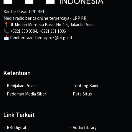
Kantor Pusat LPP RRI
Media radio berita online terpercaya - LPP RRI
📍 Jl. Medan Merdeka Barat No.4-5, Jakarta Pusat.
📞 +6221 350 0584, +6221 351 1086
📩 Pemberitaan: beritapro3@rri.go.id
Ketentuan
Kebijakan Privasi
Tentang Kami
Pedoman Media Siber
Peta Situs
Link Terkait
RRI Digital
Audio Library