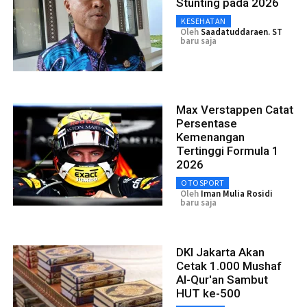
Stunting pada 2026
KESEHATAN
Oleh
Saadatuddaraen. ST
baru saja
Max Verstappen Catat
Persentase
Kemenangan
Tertinggi Formula 1
2026
OTOSPORT
Oleh
Iman Mulia Rosidi
baru saja
DKI Jakarta Akan
Cetak 1.000 Mushaf
Al-Qur'an Sambut
HUT ke-500