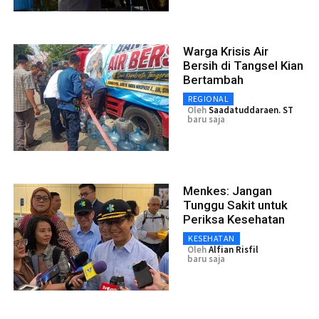
Warga Krisis Air
Bersih di Tangsel Kian
Bertambah
REGIONAL
Oleh
Saadatuddaraen. ST
baru saja
Menkes: Jangan
Tunggu Sakit untuk
Periksa Kesehatan
KESEHATAN
Oleh
Alfian Risfil
baru saja