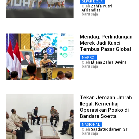
SEPAK BOLA
Oleh
Zahfa Putri
Afriandita
baru saja
Mendag: Perlindungan
Merek Jadi Kunci
Tembus Pasar Global
MAKRO
Oleh
Eliana Zahra Devina
baru saja
Tekan Jemaah Umrah
Ilegal, Kemenhaj
Operasikan Posko di
Bandara Soetta
NASIONAL
Oleh
Saadatuddaraen. ST
baru saja