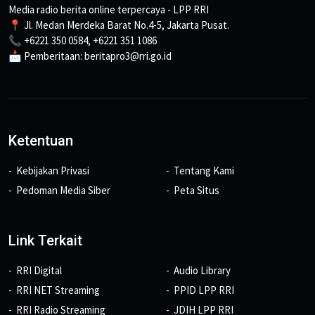
Media radio berita online terpercaya - LPP RRI
📍 Jl. Medan Merdeka Barat No.4-5, Jakarta Pusat.
📞 +6221 350 0584, +6221 351 1086
📩 Pemberitaan: beritapro3@rri.go.id
Ketentuan
Kebijakan Privasi
Tentang Kami
Pedoman Media Siber
Peta Situs
Link Terkait
RRI Digital
Audio Library
RRI NET Streaming
PPID LPP RRI
RRI Radio Streaming
JDIH LPP RRI