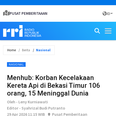
PUSAT PEMBERITAAAN
ID
Home
Berita
Nasional
NASIONAL
Menhub: Korban Kecelakaan
Kereta Api di Bekasi Timur 106
orang, 15 Meninggal Dunia
Oleh - Leny Kurniawati
Editor - Syahrizal Budi Putranto
29 Apr 2026 11:15 WIB
Pusat Pemberitaan