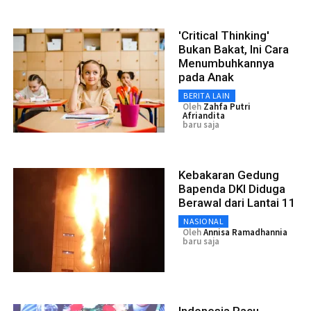
'Critical Thinking'
Bukan Bakat, Ini Cara
Menumbuhkannya
pada Anak
BERITA LAIN
Oleh
Zahfa Putri
Afriandita
baru saja
Kebakaran Gedung
Bapenda DKI Diduga
Berawal dari Lantai 11
NASIONAL
Oleh
Annisa Ramadhannia
baru saja
Indonesia Pacu