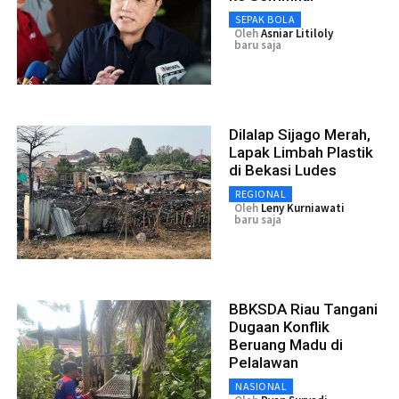
SEPAK BOLA
Oleh
Asniar Litiloly
baru saja
Dilalap Sijago Merah,
Lapak Limbah Plastik
di Bekasi Ludes
REGIONAL
Oleh
Leny Kurniawati
baru saja
BBKSDA Riau Tangani
Dugaan Konflik
Beruang Madu di
Pelalawan
NASIONAL