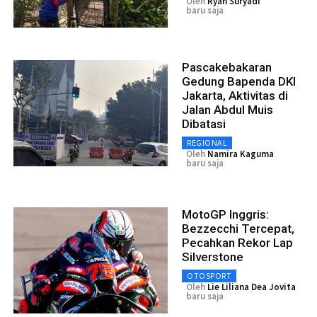
Oleh
Ryan Suryadi
baru saja
Pascakebakaran
Gedung Bapenda DKI
Jakarta, Aktivitas di
Jalan Abdul Muis
Dibatasi
REGIONAL
Oleh
Namira Kaguma
baru saja
MotoGP Inggris:
Bezzecchi Tercepat,
Pecahkan Rekor Lap
Silverstone
OTOSPORT
Oleh
Lie Liliana Dea Jovita
baru saja