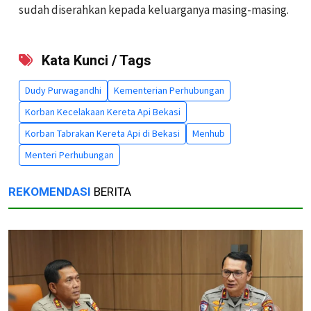
sudah diserahkan kepada keluarganya masing-masing.
Kata Kunci / Tags
Dudy Purwagandhi
Kementerian Perhubungan
Korban Kecelakaan Kereta Api Bekasi
Korban Tabrakan Kereta Api di Bekasi
Menhub
Menteri Perhubungan
REKOMENDASI
BERITA