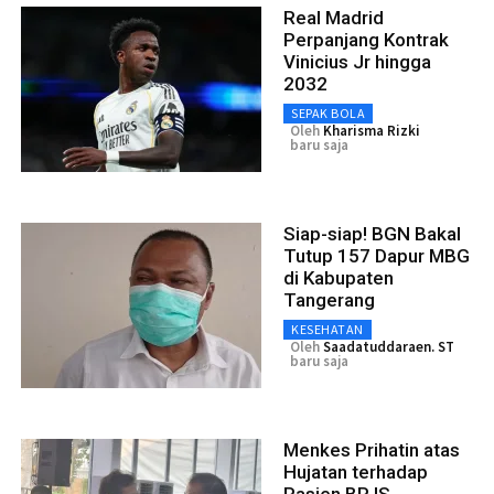
Real Madrid
Perpanjang Kontrak
Vinicius Jr hingga
2032
SEPAK BOLA
Oleh
Kharisma Rizki
baru saja
Siap-siap! BGN Bakal
Tutup 157 Dapur MBG
di Kabupaten
Tangerang
KESEHATAN
Oleh
Saadatuddaraen. ST
baru saja
Menkes Prihatin atas
Hujatan terhadap
Pasien BPJS