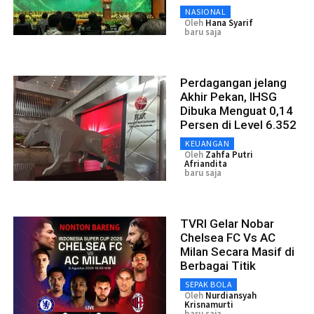
NASIONAL
Oleh
Hana Syarif
baru saja
Perdagangan jelang
Akhir Pekan, IHSG
Dibuka Menguat 0,14
Persen di Level 6.352
KEUANGAN
Oleh
Zahfa Putri
Afriandita
baru saja
TVRI Gelar Nobar
Chelsea FC Vs AC
Milan Secara Masif di
Berbagai Titik
SEPAK BOLA
Oleh
Nurdiansyah
Krisnamurti
baru saja