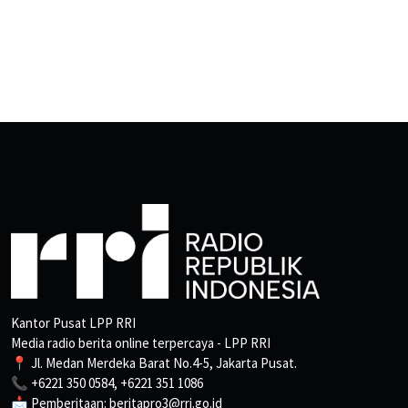
Kantor Pusat LPP RRI
Media radio berita online terpercaya - LPP RRI
📍 Jl. Medan Merdeka Barat No.4-5, Jakarta Pusat.
📞 +6221 350 0584, +6221 351 1086
📩 Pemberitaan: beritapro3@rri.go.id