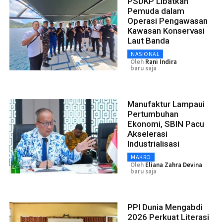
PSDKP Libatkan
Pemuda dalam
Operasi Pengawasan
Kawasan Konservasi
Laut Banda
NASIONAL
Oleh
Rani Indira
baru saja
Manufaktur Lampaui
Pertumbuhan
Ekonomi, SBIN Pacu
Akselerasi
Industrialisasi
MAKRO
Oleh
Eliana Zahra Devina
baru saja
PPI Dunia Mengabdi
2026 Perkuat Literasi