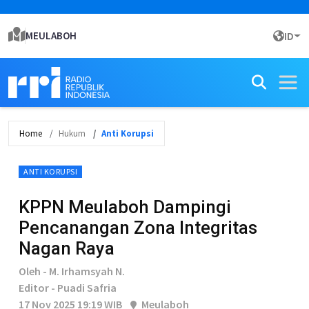
MEULABOH
ID
Home
Hukum
Anti Korupsi
ANTI KORUPSI
KPPN Meulaboh Dampingi
Pencanangan Zona Integritas
Nagan Raya
Oleh - M. Irhamsyah N.
Editor - Puadi Safria
17 Nov 2025 19:19 WIB
Meulaboh