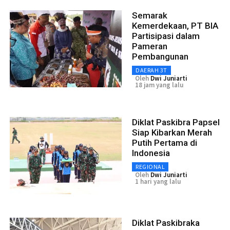
Semarak
Kemerdekaan, PT BIA
Partisipasi dalam
Pameran
Pembangunan
DAERAH 3T
Oleh
Dwi Juniarti
18 jam yang lalu
Diklat Paskibra Papsel
Siap Kibarkan Merah
Putih Pertama di
Indonesia
REGIONAL
Oleh
Dwi Juniarti
1 hari yang lalu
Diklat Paskibraka