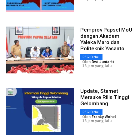
Pemprov Papsel MoU
dengan Akademi
Yaleka Maro dan
Politeknik Yasanto
REGIONAL
Oleh
Dwi Juniarti
18 jam yang lalu
Update, Stamet
Merauke Rilis Tinggi
Gelombang
REGIONAL
Oleh
Franky Wohel
18 jam yang lalu