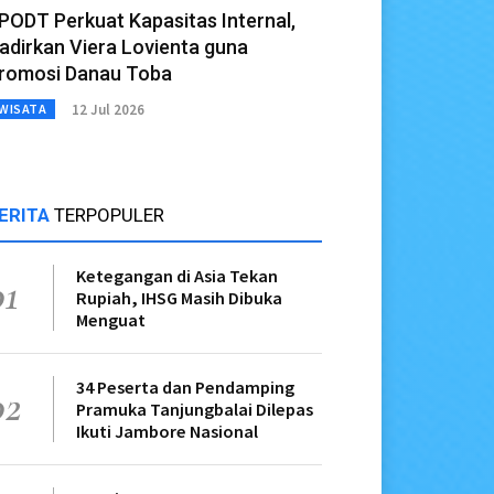
PODT Perkuat Kapasitas Internal,
adirkan Viera Lovienta guna
romosi Danau Toba
12 Jul 2026
WISATA
ERITA
TERPOPULER
Ketegangan di Asia Tekan
01
Rupiah, IHSG Masih Dibuka
Menguat
34 Peserta dan Pendamping
02
Pramuka Tanjungbalai Dilepas
Ikuti Jambore Nasional