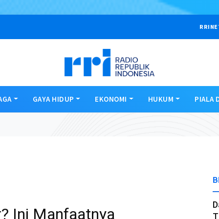
RRINE
AGA
GAYA HIDUP
EKONOMI
HUKUM
PIALA 
B
D
r? Ini Manfaatnya
T