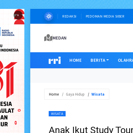
×
REDAKSI
PEDOMAN MEDIA SIBER
MEDAN
HOME
BERITA
OLAHR
Home
Gaya Hidup
Wisata
WISATA
Anak Ikut Study Tou