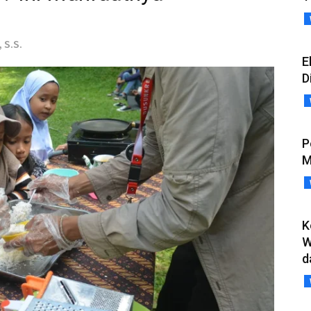
 S.S.
E
D
P
M
K
W
d