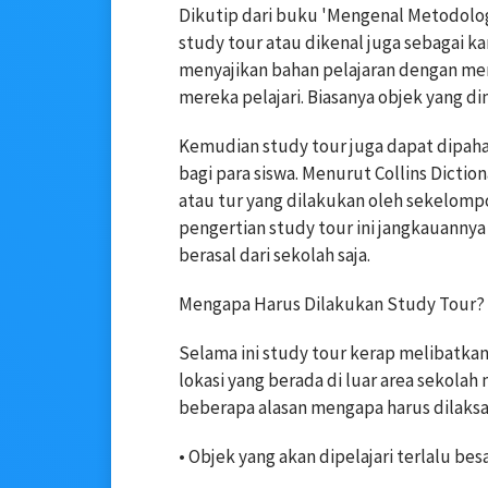
Dikutip dari buku 'Mengenal Metodolo
study tour atau dikenal juga sebagai ka
menyajikan bahan pelajaran dengan me
mereka pelajari. Biasanya objek yang di
Kemudian study tour juga dapat dipaha
bagi para siswa. Menurut Collins Dictio
atau tur yang dilakukan oleh sekelom
pengertian study tour ini jangkauannya 
berasal dari sekolah saja.
Mengapa Harus Dilakukan Study Tour?
Selama ini study tour kerap melibatka
lokasi yang berada di luar area sekola
beberapa alasan mengapa harus dilaksa
• Objek yang akan dipelajari terlalu besa