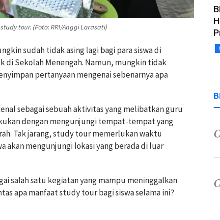
B
H
dy tour. (Foto: RRI/Anggi Larasati)
P
ngkin sudah tidak asing lagi bagi para siswa di
k di Sekolah Menengah. Namun, mungkin tidak
menyimpan pertanyaan mengenai sebenarnya apa
B
enal sebagai sebuah aktivitas yang melibatkan guru
ilakukan dengan mengunjungi tempat-tempat yang
ah. Tak jarang, study tour memerlukan waktu
wa akan mengunjungi lokasi yang berada di luar
bagai salah satu kegiatan yang mampu meninggalkan
ntas apa manfaat study tour bagi siswa selama ini?