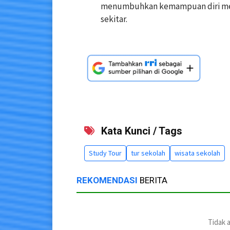
menumbuhkan kemampuan diri mere
sekitar.
Kata Kunci / Tags
Study Tour
tur sekolah
wisata sekolah
REKOMENDASI
BERITA
Tidak 