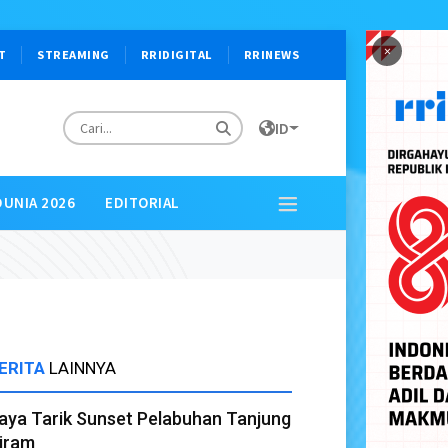
×
T
STREAMING
RRIDIGITAL
RRINEWS
ID
DUNIA 2026
EDITORIAL
ERITA
LAINNYA
aya Tarik Sunset Pelabuhan Tanjung
iram