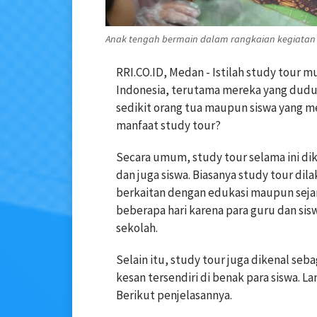
Anak tengah bermain dalam rangkaian kegiatan stu
RRI.CO.ID, Medan - Istilah study tour mu
Indonesia, terutama mereka yang dudu
sedikit orang tua maupun siswa yang 
manfaat study tour?
Secara umum, study tour selama ini dik
dan juga siswa. Biasanya study tour d
berkaitan dengan edukasi maupun sejar
beberapa hari karena para guru dan sis
sekolah.
Selain itu, study tour juga dikenal se
kesan tersendiri di benak para siswa. La
Berikut penjelasannya.