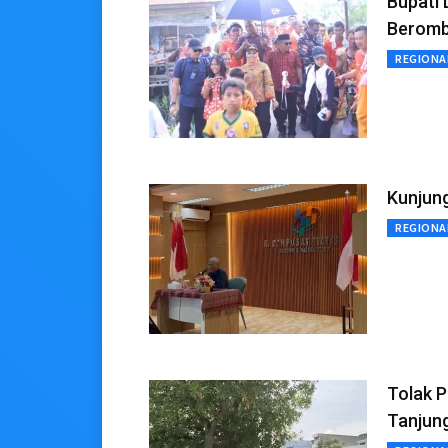
Bupati 
Berom
REGIONA
Kunjun
REGIONA
Tolak P
Tanjung