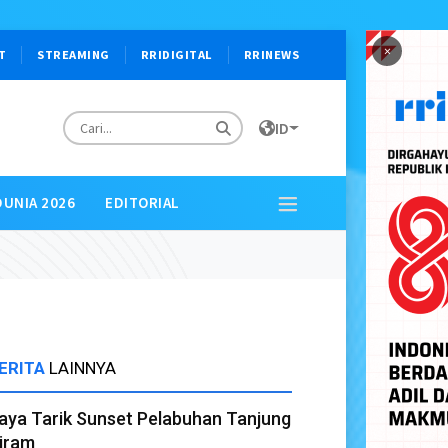
×
T
STREAMING
RRIDIGITAL
RRINEWS
ID
DUNIA 2026
EDITORIAL
ERITA
LAINNYA
aya Tarik Sunset Pelabuhan Tanjung
iram