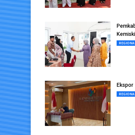
Pemkab
Kemisk
REGIONA
Ekspor 
REGIONA