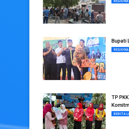
REGIONA
Bupati 
REGIONA
TP PKK 
Komitm
BERITA L