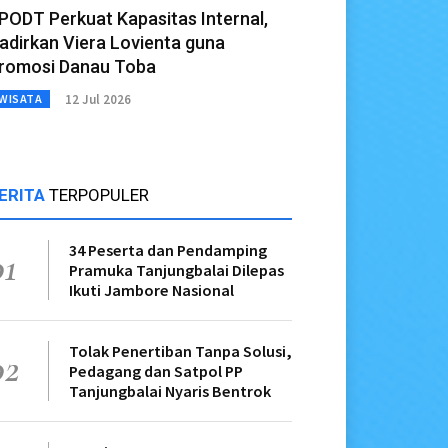
PODT Perkuat Kapasitas Internal,
adirkan Viera Lovienta guna
romosi Danau Toba
12 Jul 2026
WISATA
ERITA
TERPOPULER
34 Peserta dan Pendamping
01
Pramuka Tanjungbalai Dilepas
Ikuti Jambore Nasional
Tolak Penertiban Tanpa Solusi,
02
Pedagang dan Satpol PP
Tanjungbalai Nyaris Bentrok