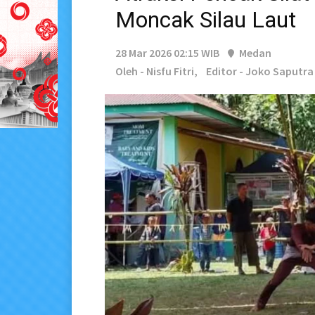
Moncak Silau Laut
28 Mar 2026 02:15 WIB
Medan
Oleh - Nisfu Fitri,
Editor - Joko Saputra