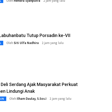
Oleh
Hendra Syahputra
2 jam yang lalu
L
Labuhanbatu Tutup Porsadin ke-VII
Oleh
Siti Ulfa Nadhira
2 jam yang lalu
L
Deli Serdang Ajak Masyarakat Perkuat
en Lindungi Anak
Oleh
Ilham Daulay, S.Sos.I
2 jam yang lalu
AIN