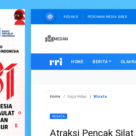
×
REDAKSI
PEDOMAN MEDIA SIBER
MEDAN
HOME
BERITA
OLAHR
Home
Gaya Hidup
Wisata
WISATA
Atraksi Pencak Sila