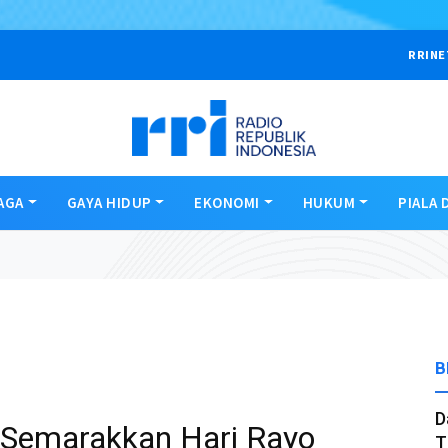
RRINE
AGA
GAYA HIDUP
EKONOMI
HUKUM
PIALA 
B
D
t Semarakkan Hari Rayo
T