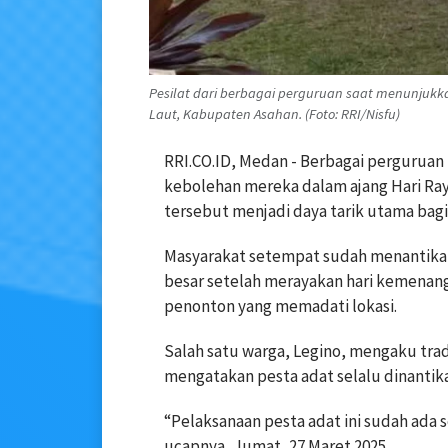
Pesilat dari berbagai perguruan saat menunjukk
Laut, Kabupaten Asahan. (Foto: RRI/Nisfu)
RRI.CO.ID, Medan - Berbagai perguruan
kebolehan mereka dalam ajang Hari Rayo
tersebut menjadi daya tarik utama bagi
Masyarakat setempat sudah menantika
besar setelah merayakan hari kemenanga
penonton yang memadati lokasi.
Salah satu warga, Legino, mengaku tradi
mengatakan pesta adat selalu dinantik
“Pelaksanaan pesta adat ini sudah ada s
ucapnya, Jumat, 27 Maret 2025.