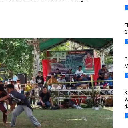
E
D
P
M
K
W
d