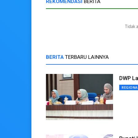
REKOMENDASI
BERITA
Tidak 
BERITA
TERBARU LAINNYA
DWP Lan
REGIONA