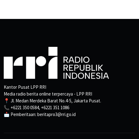
Kantor Pusat LPP RRI
Media radio berita online terpercaya - LPP RRI
📍 Jl. Medan Merdeka Barat No.4-5, Jakarta Pusat.
📞 +6221 350 0584, +6221 351 1086
📩 Pemberitaan: beritapro3@rri.go.id