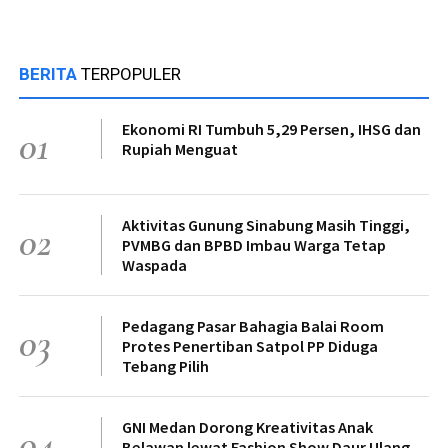
BERITA
TERPOPULER
Ekonomi RI Tumbuh 5,29 Persen, IHSG dan
01
Rupiah Menguat
Aktivitas Gunung Sinabung Masih Tinggi,
02
PVMBG dan BPBD Imbau Warga Tetap
Waspada
Pedagang Pasar Bahagia Balai Room
03
Protes Penertiban Satpol PP Diduga
Tebang Pilih
GNI Medan Dorong Kreativitas Anak
04
Belawan lewat Fashion Show Daur Ulang