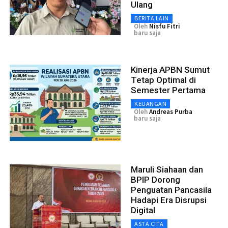
Ulang
BERITA LAIN
Oleh
Nisfu Fitri
baru saja
Kinerja APBN Sumut
Tetap Optimal di
Semester Pertama
KEUANGAN
Oleh
Andreas Purba
baru saja
Maruli Siahaan dan
BPIP Dorong
Penguatan Pancasila
Hadapi Era Disrupsi
Digital
ASTA CITA