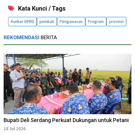
Kata Kunci / Tags
Kunker DPRD
pemkab
Pengawasan
Program
provinsi
REKOMENDASI
BERITA
Bupati Deli Serdang Perkuat Dukungan untuk Petani
18 Jul 2026