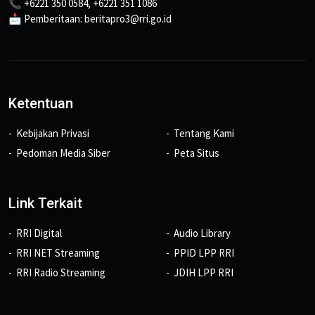
📞 +6221 350 0584, +6221 351 1086
📩 Pemberitaan: beritapro3@rri.go.id
Ketentuan
Kebijakan Privasi
Tentang Kami
Pedoman Media Siber
Peta Situs
Link Terkait
RRI Digital
Audio Library
RRI NET Streaming
PPID LPP RRI
RRI Radio Streaming
JDIH LPP RRI