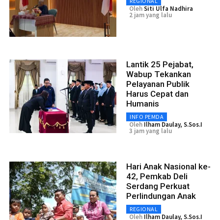
REGIONAL
Oleh
Siti Ulfa Nadhira
2 jam yang lalu
Lantik 25 Pejabat,
Wabup Tekankan
Pelayanan Publik
Harus Cepat dan
Humanis
INFO PEMDA
Oleh
Ilham Daulay, S.Sos.I
3 jam yang lalu
Hari Anak Nasional ke-
42, Pemkab Deli
Serdang Perkuat
Perlindungan Anak
REGIONAL
Oleh
Ilham Daulay, S.Sos.I