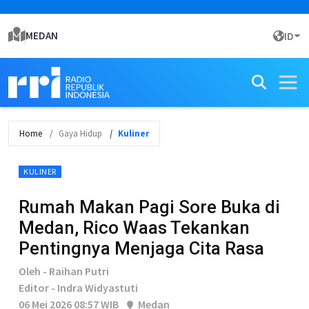
MEDAN
ID
Home
Gaya Hidup
Kuliner
KULINER
Rumah Makan Pagi Sore Buka di
Medan, Rico Waas Tekankan
Pentingnya Menjaga Cita Rasa
Oleh - Raihan Putri
Editor - Indra Widyastuti
06 Mei 2026 08:57 WIB
Medan