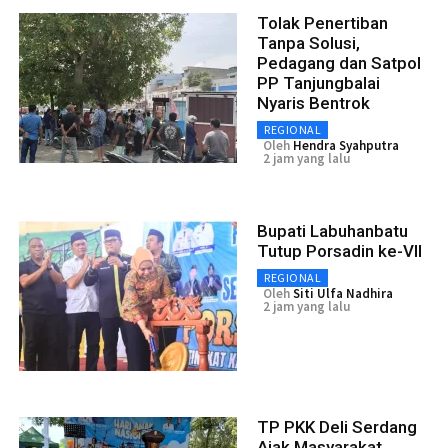
Tolak Penertiban
Tanpa Solusi,
Pedagang dan Satpol
PP Tanjungbalai
Nyaris Bentrok
REGIONAL
Oleh
Hendra Syahputra
2 jam yang lalu
Bupati Labuhanbatu
Tutup Porsadin ke-VII
REGIONAL
Oleh
Siti Ulfa Nadhira
2 jam yang lalu
TP PKK Deli Serdang
Ajak Masyarakat