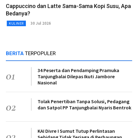
Cappuccino dan Latte Sama-Sama Kopi Susu, Apa
Bedanya?
30 Jul 2026
KULINER
BERITA
TERPOPULER
34 Peserta dan Pendamping Pramuka
01
Tanjungbalai Dilepas Ikuti Jambore
Nasional
Tolak Penertiban Tanpa Solusi, Pedagang
02
dan Satpol PP Tanjungbalai Nyaris Bentrok
KAI Divre I Sumut Tutup Perlintasan
03
Sebidang Tidak Terjaga di Perbaungan