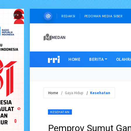
×
REDAKSI
PEDOMAN MEDIA SIBER
MEDAN
HOME
BERITA
OLAHR
Home
Gaya Hidup
Kesehatan
KESEHATAN
Pemprov Sumut Gan