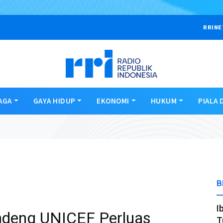
RRINE
AGA
GAYA HIDUP
EKONOMI
HUKUM
PIALA 
B
I
deng UNICEF Perluas
T