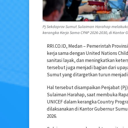
Pj Sekdaprov Sumut Sulaiman Harahap melakukan
kerangka Kerja Sama CPAP 2026-2030, di Kantor G
RRI.CO.ID, Medan – Pemerintah Provi
kerja sama dengan United Nations Chi
sanitasi layak, dan meningkatkan keter
tersebut juga menjadi bagian dari upay
Sumut yang ditargetkan turun menjadi 
Hal tersebut disampaikan Penjabat (Pj
Sulaiman Harahap, saat membuka Rapat
UNICEF dalam kerangka Country Progra
dilaksanakan di Kantor Gubernur Sumu
2026.