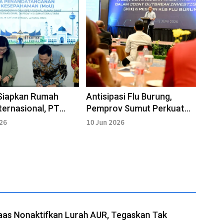
Siapkan Rumah
Antisipasi Flu Burung,
nternasional, PT
Pemprov Sumut Perkuat
Surya-Murni Teguh
Tim Gerak Cepat
026
10 Jun 2026
MoU
aas Nonaktifkan Lurah AUR, Tegaskan Tak