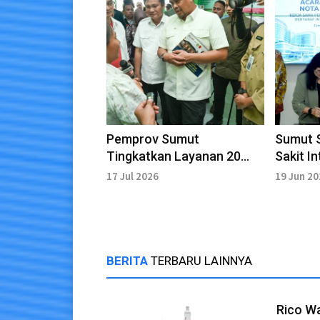
Pemprov Sumut
Sumut 
Tingkatkan Layanan 20
Sakit I
Puskesmas di Nias Barat
Dhirga 
17 Jul 2026
19 Jun 2
Jadi Rawat Inap
Teken 
BERITA
TERBARU LAINNYA
Rico W