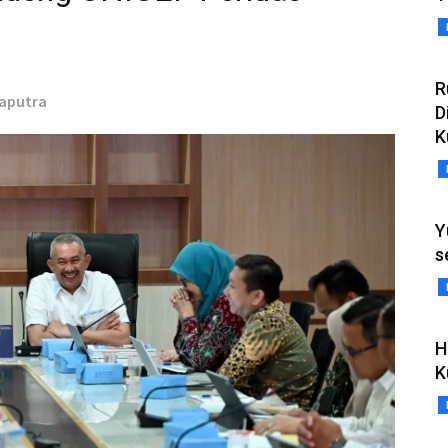
R
Saputra
D
K
Y
s
H
K