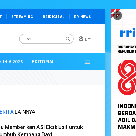
×
T
STREAMING
RRIDIGITAL
RRINEWS
ID
DUNIA 2026
EDITORIAL
ERITA
LAINNYA
bu Memberikan ASI Eksklusif untuk
umbuh Kembang Bayi