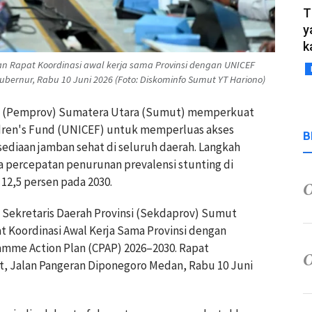
T
y
k
 Rapat Koordinasi awal kerja sama Provinsi dengan UNICEF
ubernur, Rabu 10 Juni 2026 (Foto: Diskominfo Sumut YT Hariono)
nsi (Pemprov) Sumatera Utara (Sumut) memperkuat
ldren's Fund (UNICEF) untuk memperluas akses
B
sediaan jamban sehat di seluruh daerah. Langkah
a percepatan penurunan prevalensi stunting di
12,5 persen pada 2030.
) Sekretaris Daerah Provinsi (Sekdaprov) Sumut
 Koordinasi Awal Kerja Sama Provinsi dengan
mme Action Plan (CPAP) 2026–2030. Rapat
t, Jalan Pangeran Diponegoro Medan, Rabu 10 Juni