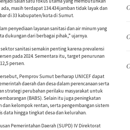
menjadi salah satu fokus utama yang membutuhkan
 ada, masih terdapat 134.434 jamban tidak layak dan
sebar di 33 kabupaten/kota di Sumut.
lam penyediaan layanan sanitasi dan air minum yang
a dukungan dari berbagai pihak,” ujarnya.
sektor sanitasi semakin penting karena prevalensi
ersen pada 2024. Sementara itu, target penurunan
12,5 persen.
tersebut, Pemprov Sumut berharap UNICEF dapat
emerintah daerah dan desa dalam perencanaan serta
an strategi perubahan perilaku masyarakat untuk
sembarangan (BABS). Selain itu juga peningkatan
in dan kelompok rentan, serta pengembangan sistem
is data hingga tingkat desa dan kelurahan.
Urusan Pemerintahan Daerah (SUPD) IV Direktorat