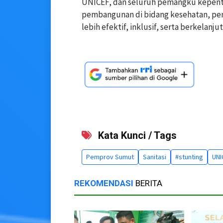
UNICEF, dan seluruh pemangku kepent
pembangunan di bidang kesehatan, pend
lebih efektif, inklusif, serta berkelanjut
Kata Kunci / Tags
Pemprov Sumut
Sanitasi
#stunting
UNI
REKOMENDASI
BERITA