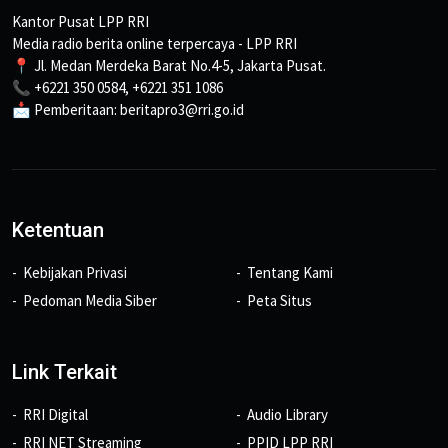
Kantor Pusat LPP RRI
Media radio berita online terpercaya - LPP RRI
📍 Jl. Medan Merdeka Barat No.4-5, Jakarta Pusat.
📞 +6221 350 0584, +6221 351 1086
📩 Pemberitaan: beritapro3@rri.go.id
Ketentuan
Kebijakan Privasi
Tentang Kami
Pedoman Media Siber
Peta Situs
Link Terkait
RRI Digital
Audio Library
RRI NET Streaming
PPID LPP RRI