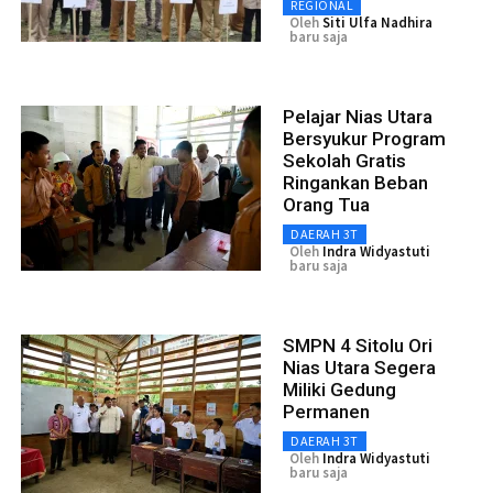
REGIONAL
Oleh
Siti Ulfa Nadhira
baru saja
Pelajar Nias Utara
Bersyukur Program
Sekolah Gratis
Ringankan Beban
Orang Tua
DAERAH 3T
Oleh
Indra Widyastuti
baru saja
SMPN 4 Sitolu Ori
Nias Utara Segera
Miliki Gedung
Permanen
DAERAH 3T
Oleh
Indra Widyastuti
baru saja