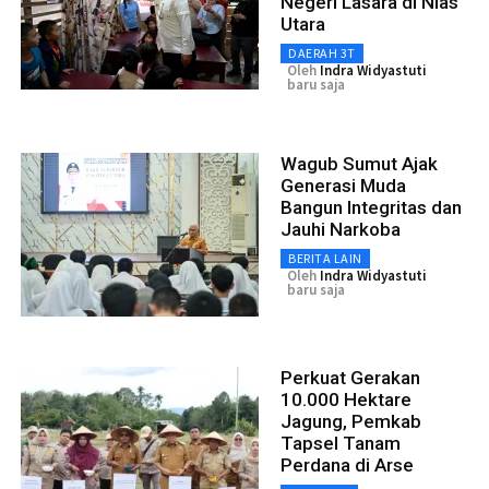
Negeri Lasara di Nias
Utara
DAERAH 3T
Oleh
Indra Widyastuti
baru saja
Wagub Sumut Ajak
Generasi Muda
Bangun Integritas dan
Jauhi Narkoba
BERITA LAIN
Oleh
Indra Widyastuti
baru saja
Perkuat Gerakan
10.000 Hektare
Jagung, Pemkab
Tapsel Tanam
Perdana di Arse