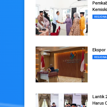
Pemkab
Kemisk
REGIONA
Ekspor 
REGIONA
Lantik 
Harus 