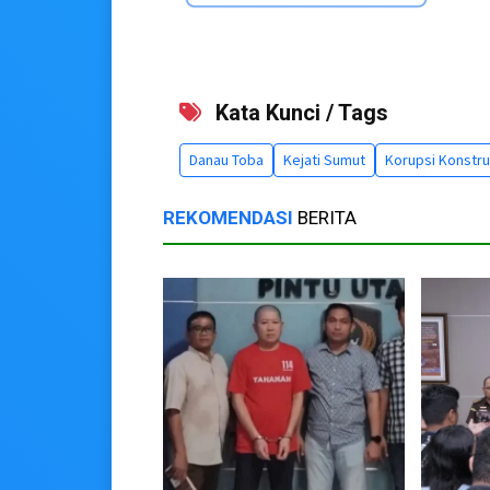
Kata Kunci / Tags
Danau Toba
Kejati Sumut
Korupsi Konstru
REKOMENDASI
BERITA