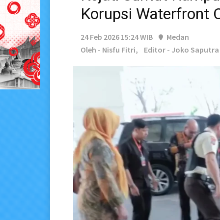
Korupsi Waterfront C
24 Feb 2026 15:24 WIB
Medan
Oleh - Nisfu Fitri,
Editor - Joko Saputra