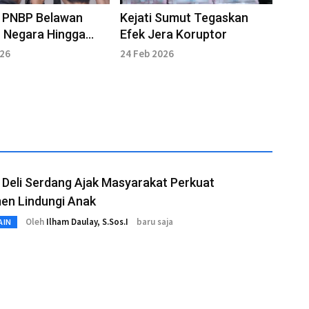
i PNBP Belawan
Kejati Sumut Tegaskan
 Negara Hingga
Efek Jera Koruptor
n Rupiah
026
24 Feb 2026
Deli Serdang Ajak Masyarakat Perkuat
en Lindungi Anak
Oleh
Ilham Daulay, S.Sos.I
baru saja
AIN