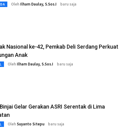
Oleh
Ilham Daulay, S.Sos.I
baru saja
MDA
ak Nasional ke-42, Pemkab Deli Serdang Perkuat
dungan Anak
Oleh
Ilham Daulay, S.Sos.I
baru saja
L
injai Gelar Gerakan ASRI Serentak di Lima
atan
Oleh
Suyanto Sitepu
baru saja
L