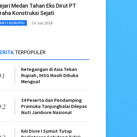
ejari Medan Tahan Eks Dirut PT
raha Konstruksi Sejati
14 Jun 2026
ANTI KORUPSI
ERITA
TERPOPULER
Ketegangan di Asia Tekan
01
Rupiah, IHSG Masih Dibuka
Menguat
34 Peserta dan Pendamping
02
Pramuka Tanjungbalai Dilepas
Ikuti Jambore Nasional
KAI Divre I Sumut Tutup
03