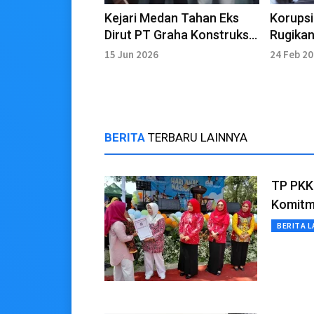
Kejari Medan Tahan Eks
Korups
Dirut PT Graha Konstruksi
Rugikan
Sejati
Miliara
15 Jun 2026
24 Feb 2
BERITA
TERBARU LAINNYA
TP PKK 
Komitm
BERITA L