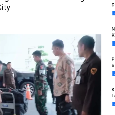
D
ity
N
K
P
B
K
L