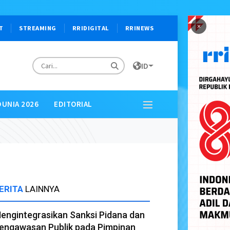
×
T
STREAMING
RRIDIGITAL
RRINEWS
ID
DUNIA 2026
EDITORIAL
ERITA
LAINNYA
engintegrasikan Sanksi Pidana dan
engawasan Publik pada Pimpinan