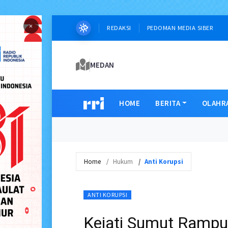
×
REDAKSI
PEDOMAN MEDIA SIBER
MEDAN
HOME
BERITA
OLAHR
Home
Hukum
Anti Korupsi
ANTI KORUPSI
Kejati Sumut Rampu