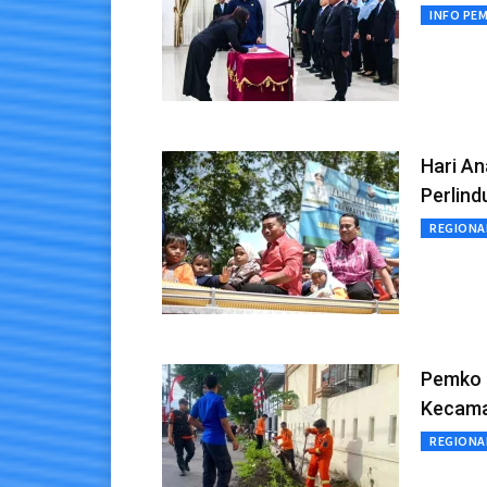
INFO PE
Hari An
Perlin
REGIONA
Pemko B
Kecam
REGIONA