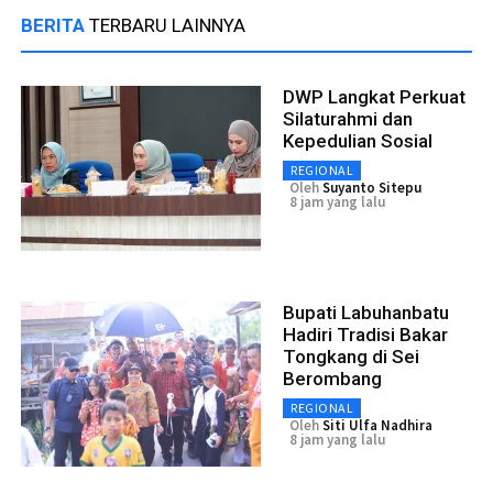
BERITA
TERBARU LAINNYA
DWP Langkat Perkuat
Silaturahmi dan
Kepedulian Sosial
REGIONAL
Oleh
Suyanto Sitepu
8 jam yang lalu
Bupati Labuhanbatu
Hadiri Tradisi Bakar
Tongkang di Sei
Berombang
REGIONAL
Oleh
Siti Ulfa Nadhira
8 jam yang lalu