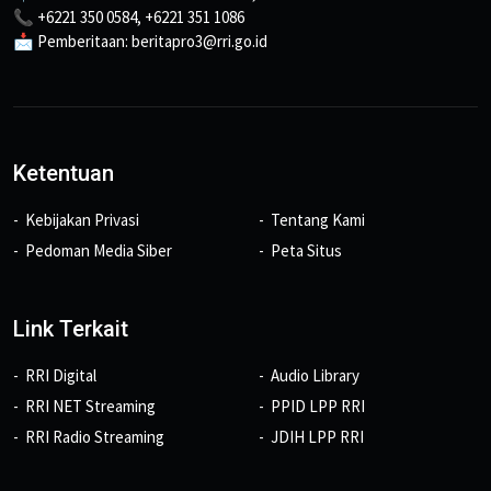
📞 +6221 350 0584, +6221 351 1086
📩 Pemberitaan: beritapro3@rri.go.id
Ketentuan
Kebijakan Privasi
Tentang Kami
Pedoman Media Siber
Peta Situs
Link Terkait
RRI Digital
Audio Library
RRI NET Streaming
PPID LPP RRI
RRI Radio Streaming
JDIH LPP RRI