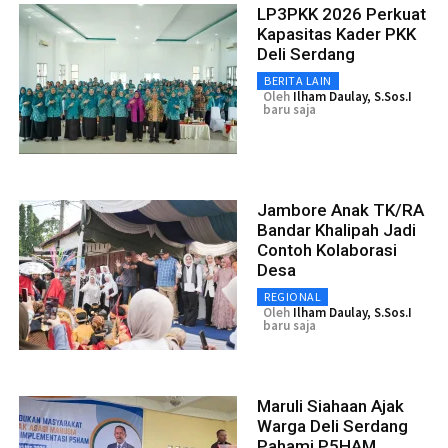
LP3PKK 2026 Perkuat
Kapasitas Kader PKK
Deli Serdang
BERITA LAIN
Oleh
Ilham Daulay, S.Sos.I
baru saja
Jambore Anak TK/RA
Bandar Khalipah Jadi
Contoh Kolaborasi
Desa
REGIONAL
Oleh
Ilham Daulay, S.Sos.I
baru saja
Maruli Siahaan Ajak
Warga Deli Serdang
Pahami P5HAM