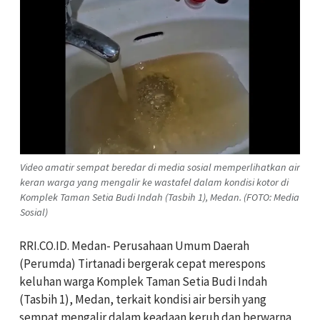
Video amatir sempat beredar di media sosial memperlihatkan air
keran warga yang mengalir ke wastafel dalam kondisi kotor di
Komplek Taman Setia Budi Indah (Tasbih 1), Medan. (FOTO: Media
Sosial)
RRI.CO.ID. Medan- Perusahaan Umum Daerah
(Perumda) Tirtanadi bergerak cepat merespons
keluhan warga Komplek Taman Setia Budi Indah
(Tasbih 1), Medan, terkait kondisi air bersih yang
sempat mengalir dalam keadaan keruh dan berwarna