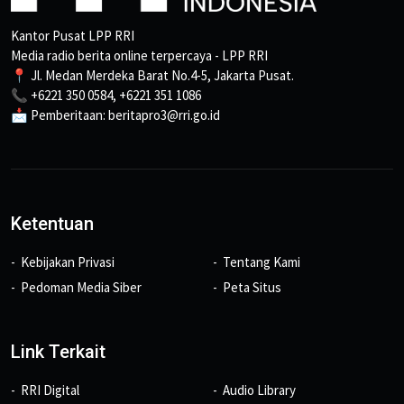
Kantor Pusat LPP RRI
Media radio berita online terpercaya - LPP RRI
📍 Jl. Medan Merdeka Barat No.4-5, Jakarta Pusat.
📞 +6221 350 0584, +6221 351 1086
📩 Pemberitaan: beritapro3@rri.go.id
Ketentuan
Kebijakan Privasi
Tentang Kami
Pedoman Media Siber
Peta Situs
Link Terkait
RRI Digital
Audio Library