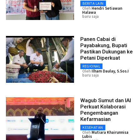
BERITA LAIN
Oleh
Hendri Setiawan
Halawa
baru saja
Panen Cabai di
Payabakung, Bupati
Pastikan Dukungan ke
Petani Diperkuat
REGIONAL
Oleh
Ilham Daulay, S.Sos.I
baru saja
Wagub Sumut dan IAI
Perkuat Kolaborasi
Pengembangan
Kefarmasian
KESEHATAN
Oleh
Mutiara Khairunnisa
Lubis