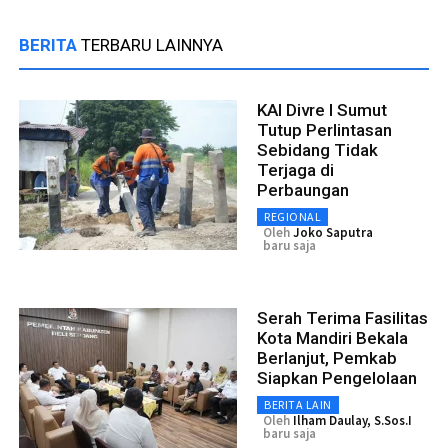
BERITA
TERBARU LAINNYA
KAI Divre I Sumut
Tutup Perlintasan
Sebidang Tidak
Terjaga di
Perbaungan
REGIONAL
Oleh
Joko Saputra
baru saja
Serah Terima Fasilitas
Kota Mandiri Bekala
Berlanjut, Pemkab
Siapkan Pengelolaan
BERITA LAIN
Oleh
Ilham Daulay, S.Sos.I
baru saja