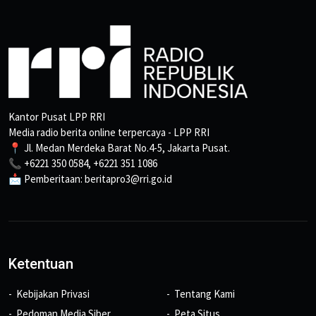
Kantor Pusat LPP RRI
Media radio berita online terpercaya - LPP RRI
📍 Jl. Medan Merdeka Barat No.4-5, Jakarta Pusat.
📞 +6221 350 0584, +6221 351 1086
📩 Pemberitaan: beritapro3@rri.go.id
Ketentuan
Kebijakan Privasi
Tentang Kami
Pedoman Media Siber
Peta Situs