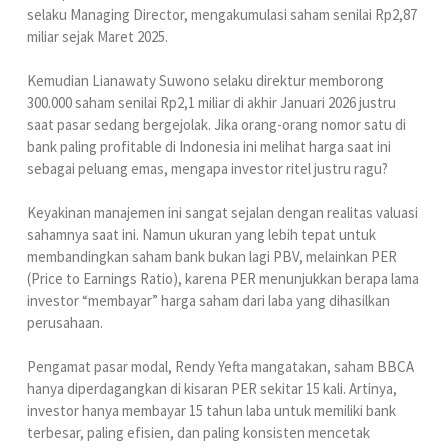
selaku Managing Director, mengakumulasi saham senilai Rp2,87
miliar sejak Maret 2025.
Kemudian Lianawaty Suwono selaku direktur memborong
300.000 saham senilai Rp2,1 miliar di akhir Januari 2026 justru
saat pasar sedang bergejolak. Jika orang-orang nomor satu di
bank paling profitable di Indonesia ini melihat harga saat ini
sebagai peluang emas, mengapa investor ritel justru ragu?
Keyakinan manajemen ini sangat sejalan dengan realitas valuasi
sahamnya saat ini. Namun ukuran yang lebih tepat untuk
membandingkan saham bank bukan lagi PBV, melainkan PER
(Price to Earnings Ratio), karena PER menunjukkan berapa lama
investor “membayar” harga saham dari laba yang dihasilkan
perusahaan.
Pengamat pasar modal, Rendy Yefta mangatakan, saham BBCA
hanya diperdagangkan di kisaran PER sekitar 15 kali. Artinya,
investor hanya membayar 15 tahun laba untuk memiliki bank
terbesar, paling efisien, dan paling konsisten mencetak