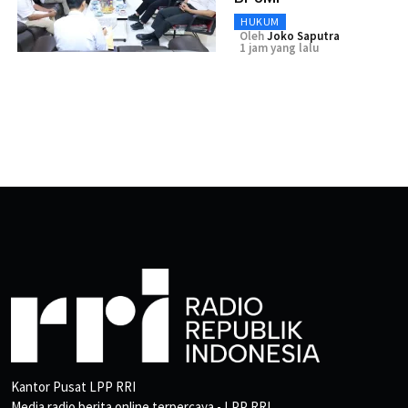
HUKUM
Oleh
Joko Saputra
1 jam yang lalu
Kantor Pusat LPP RRI
Media radio berita online terpercaya - LPP RRI