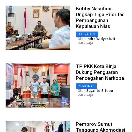
Bobby Nasution
Ungkap Tiga Prioritas
Pembangunan
Kepulauan Nias
DAERAH 3T
Oleh
Indra Widyastuti
baru saja
TP PKK Kota Binjai
Dukung Penguatan
Pencegahan Narkoba
REGIONAL
Oleh
Suyanto Sitepu
baru saja
Pemprov Sumut
Tanggung Akomodasi