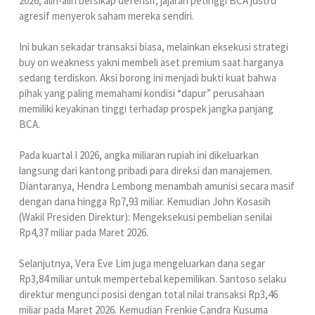
2026, alih-alih bersikap defensif, jajaran petinggi BCA justru
agresif menyerok saham mereka sendiri.
Ini bukan sekadar transaksi biasa, melainkan eksekusi strategi
buy on weakness yakni membeli aset premium saat harganya
sedang terdiskon. Aksi borong ini menjadi bukti kuat bahwa
pihak yang paling memahami kondisi “dapur” perusahaan
memiliki keyakinan tinggi terhadap prospek jangka panjang
BCA.
Pada kuartal I 2026, angka miliaran rupiah ini dikeluarkan
langsung dari kantong pribadi para direksi dan manajemen.
Diantaranya, Hendra Lembong menambah amunisi secara masif
dengan dana hingga Rp7,93 miliar. Kemudian John Kosasih
(Wakil Presiden Direktur): Mengeksekusi pembelian senilai
Rp4,37 miliar pada Maret 2026.
Selanjutnya, Vera Eve Lim juga mengeluarkan dana segar
Rp3,84 miliar untuk mempertebal kepemilikan. Santoso selaku
direktur mengunci posisi dengan total nilai transaksi Rp3,46
miliar pada Maret 2026. Kemudian Frenkie Candra Kusuma