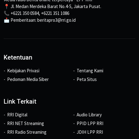
📍 Jl. Medan Merdeka Barat No.4-5, Jakarta Pusat.
📞 +6221 350 0584, +6221 351 1086
📩 Pemberitaan: beritapro3@rri.go.id
Ketentuan
Kebijakan Privasi
Tentang Kami
Pedoman Media Siber
Peta Situs
Link Terkait
RRI Digital
Audio Library
RRI NET Streaming
PPID LPP RRI
RRI Radio Streaming
JDIH LPP RRI