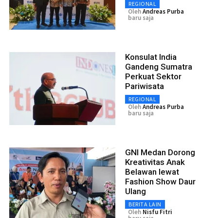
REGIONAL
Oleh
Andreas Purba
baru saja
Konsulat India
Gandeng Sumatra
Perkuat Sektor
Pariwisata
REGIONAL
Oleh
Andreas Purba
baru saja
GNI Medan Dorong
Kreativitas Anak
Belawan lewat
Fashion Show Daur
Ulang
BERITA LAIN
Oleh
Nisfu Fitri