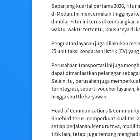
Sepanjang kuartal pertama 2026, fitur in
di Medan. Ini mencermikan tingginya k
dimulai. Fitur ini terus dikembangkan 
waktu-waktu tertentu, khususnya di ka
Penguatan layanan juga dilakukan mel
25 unit taksi kendaraan listrik (EV) yan
Perusahaan transportasi ini juga men
dapat dimanfaatkan pelanggan sebagai
Selain itu, perusahan juga memperkuat 
terintegrasi, seperti voucher layanan
hingga shuttle karyawan.
Head of Communications & Community 
Bluebird terus memperkuat kualitas l
setiap perjalanan. Menurutnya, mobilita
titik lain, tetapi juga tentang mengha