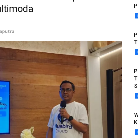
P
ltimoda
Saputra
P
T
P
T
S
W
K