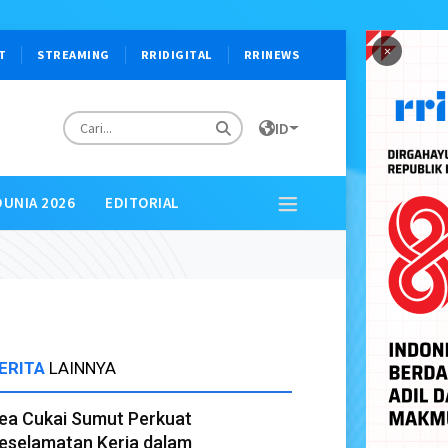
×
T
STREAMING
RRIDIGITAL
RRINEWS
ID
DUNIA 2026
EDITORIAL
ERITA
LAINNYA
ea Cukai Sumut Perkuat
eselamatan Kerja dalam