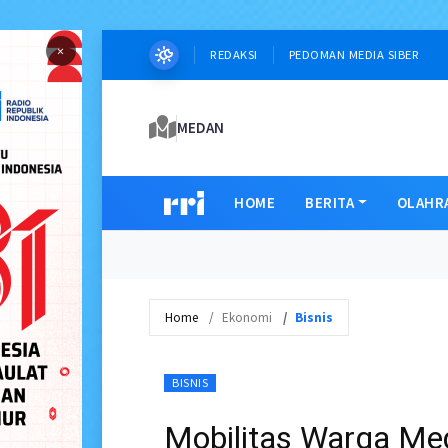
×
REDAKSI
PEDOMAN MEDIA SIBER
MEDAN
HOME
BERITA
OLAHR
Home
Ekonomi
Bisnis
BISNIS
Mobilitas Warga Med