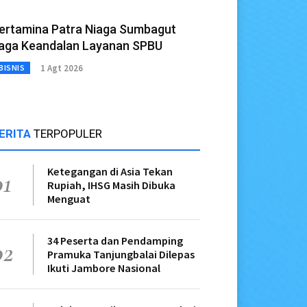
ertamina Patra Niaga Sumbagut
aga Keandalan Layanan SPBU
1 Agt 2026
BISNIS
ERITA
TERPOPULER
Ketegangan di Asia Tekan
01
Rupiah, IHSG Masih Dibuka
Menguat
34 Peserta dan Pendamping
02
Pramuka Tanjungbalai Dilepas
Ikuti Jambore Nasional