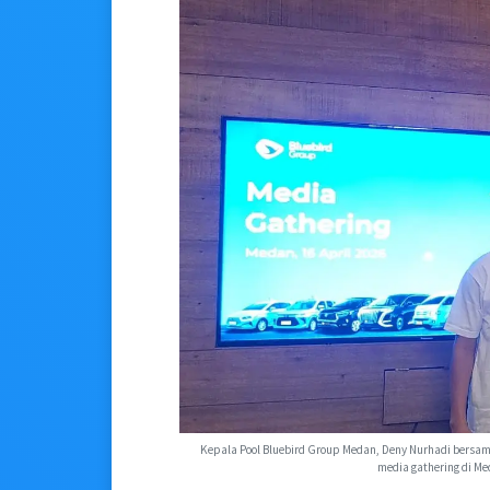
Kepala Pool Bluebird Group Medan, Deny Nurhadi bersam
media gathering di Me