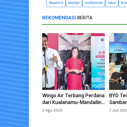
Bluebird
Medan
multimoda
taksi
tra
REKOMENDASI
BERITA
Wings Air Terbang Perdana
BYD Tec
dari Kualanamu-Mandailing
Samban
Natal
Kesan K
2 Agu 2026
7 Jun 202
Interakt