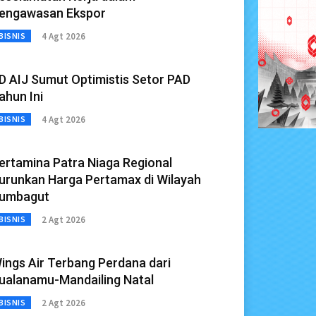
engawasan Ekspor
4 Agt 2026
BISNIS
D AIJ Sumut Optimistis Setor PAD
ahun Ini
4 Agt 2026
BISNIS
ertamina Patra Niaga Regional
urunkan Harga Pertamax di Wilayah
umbagut
2 Agt 2026
BISNIS
ings Air Terbang Perdana dari
ualanamu-Mandailing Natal
2 Agt 2026
BISNIS