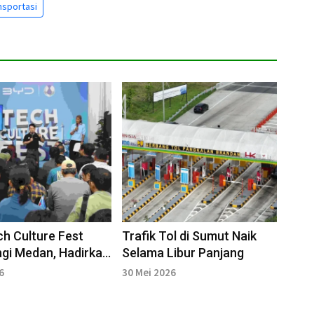
nsportasi
h Culture Fest
Trafik Tol di Sumut Naik
gi Medan, Hadirkan
Selama Libur Panjang
endaraan Listrik
6
30 Mei 2026
if