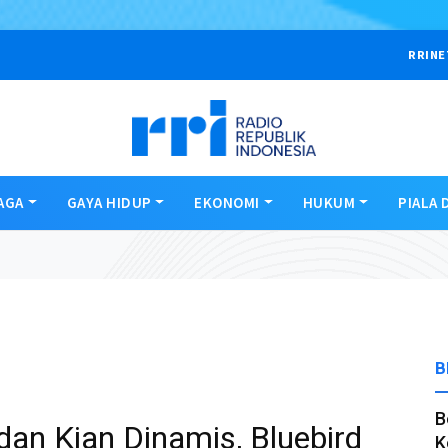
RRINE
AGA
GAYA HIDUP
EKONOMI
HUKUM
PIALA 
B
B
an Kian Dinamis, Bluebird
K