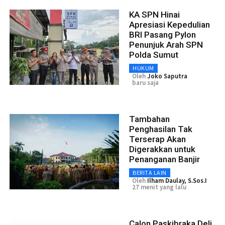
KA SPN Hinai
Apresiasi Kepedulian
BRI Pasang Pylon
Penunjuk Arah SPN
Polda Sumut
HUKUM
Oleh
Joko Saputra
baru saja
Tambahan
Penghasilan Tak
Terserap Akan
Digerakkan untuk
Penanganan Banjir
BERITA LAIN
Oleh
Ilham Daulay, S.Sos.I
27 menit yang lalu
Calon Paskibraka Deli