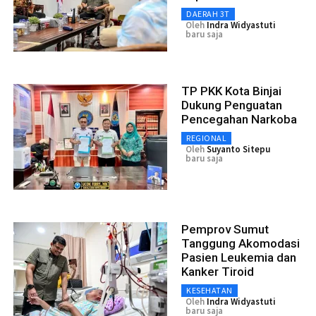
DAERAH 3T
Oleh
Indra Widyastuti
baru saja
TP PKK Kota Binjai
Dukung Penguatan
Pencegahan Narkoba
REGIONAL
Oleh
Suyanto Sitepu
baru saja
Pemprov Sumut
Tanggung Akomodasi
Pasien Leukemia dan
Kanker Tiroid
KESEHATAN
Oleh
Indra Widyastuti
baru saja