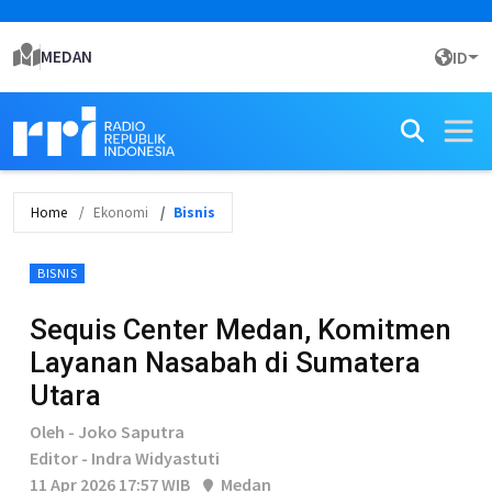
MEDAN
ID
Home
Ekonomi
Bisnis
BISNIS
Sequis Center Medan, Komitmen
Layanan Nasabah di Sumatera
Utara
Oleh - Joko Saputra
Editor - Indra Widyastuti
11 Apr 2026 17:57 WIB
Medan