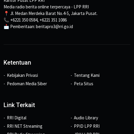
Kantor Pusat LPP RRI
Media radio berita online terpercaya - LPP RRI
📍 Jl. Medan Merdeka Barat No.4-5, Jakarta Pusat.
📞 +6221 350 0584, +6221 351 1086
📩 Pemberitaan: beritapro3@rri.go.id
Ketentuan
Kebijakan Privasi
Tentang Kami
Pedoman Media Siber
Peta Situs
Link Terkait
RRI Digital
Audio Library
RRI NET Streaming
PPID LPP RRI