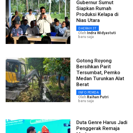
Gubernur Sumut
Siapkan Rumah
Produksi Kelapa di
Nias Utara
DAERAH 3T
Oleh
Indra Widyastuti
baru saja
Gotong Royong
Bersihkan Parit
Tersumbat, Pemko
Medan Turunkan Alat
Berat
INFO PEMDA
Oleh
Raihan Putri
baru saja
Duta Genre Harus Jadi
Penggerak Remaja