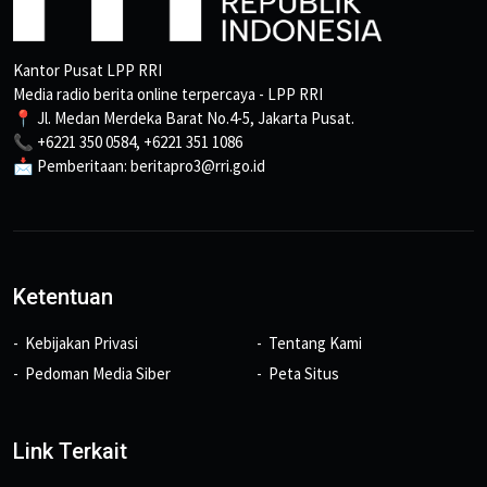
Kantor Pusat LPP RRI
Media radio berita online terpercaya - LPP RRI
📍 Jl. Medan Merdeka Barat No.4-5, Jakarta Pusat.
📞 +6221 350 0584, +6221 351 1086
📩 Pemberitaan: beritapro3@rri.go.id
Ketentuan
Kebijakan Privasi
Tentang Kami
Pedoman Media Siber
Peta Situs
Link Terkait