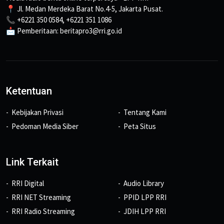
📍 Jl. Medan Merdeka Barat No.4-5, Jakarta Pusat.
📞 +6221 350 0584, +6221 351 1086
📩 Pemberitaan: beritapro3@rri.go.id
Ketentuan
Kebijakan Privasi
Tentang Kami
Pedoman Media Siber
Peta Situs
Link Terkait
RRI Digital
Audio Library
RRI NET Streaming
PPID LPP RRI
RRI Radio Streaming
JDIH LPP RRI