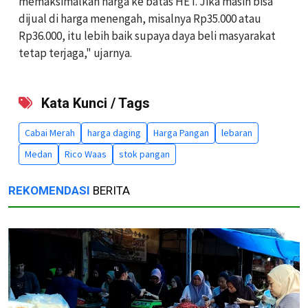
memaksimalkan harga ke batas HET. Jika masih bisa
dijual di harga menengah, misalnya Rp35.000 atau
Rp36.000, itu lebih baik supaya daya beli masyarakat
tetap terjaga," ujarnya.
Kata Kunci / Tags
Cabai Merah
harga daging
Harga Pangan
lebaran
Medan
Rico Waas
stok pangan
REKOMENDASI
BERITA