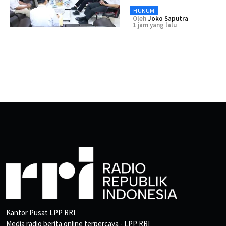
HUKUM
Oleh
Joko Saputra
1 jam yang lalu
Kantor Pusat LPP RRI
Media radio berita online terpercaya - LPP RRI