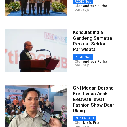
REGIONAL
Oleh
Andreas Purba
baru saja
Konsulat India
Gandeng Sumatra
Perkuat Sektor
Pariwisata
REGIONAL
Oleh
Andreas Purba
baru saja
GNI Medan Dorong
Kreativitas Anak
Belawan lewat
Fashion Show Daur
Ulang
BERITA LAIN
Oleh
Nisfu Fitri
baru saja