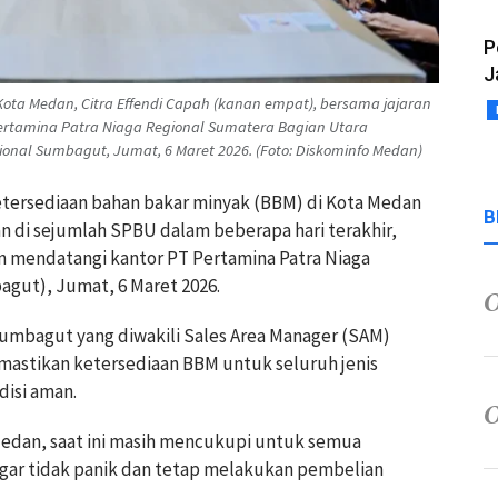
P
J
ta Medan, Citra Effendi Capah (kanan empat), bersama jajaran
ertamina Patra Niaga Regional Sumatera Bagian Utara
onal Sumbagut, Jumat, 6 Maret 2026. (Foto: Diskominfo Medan)
etersediaan bahan bakar minyak (BBM) di Kota Medan
B
 di sejumlah SPBU dalam beberapa hari terakhir,
n mendatangi kantor PT Pertamina Patra Niaga
gut), Jumat, 6 Maret 2026.
Sumbagut yang diwakili Sales Area Manager (SAM)
mastikan ketersediaan BBM untuk seluruh jenis
isi aman.
Medan, saat ini masih mencukupi untuk semua
ar tidak panik dan tetap melakukan pembelian