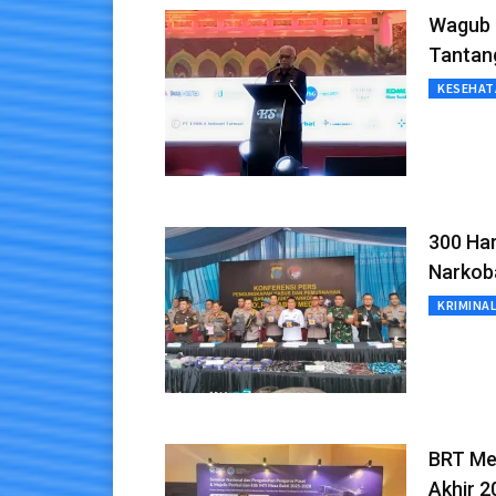
Wagub 
Tantan
KESEHAT
300 Har
Narkob
KRIMINA
BRT Meb
Akhir 2