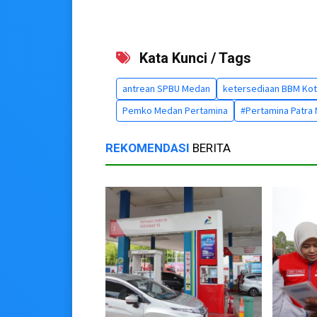
Kata Kunci / Tags
antrean SPBU Medan
ketersediaan BBM Ko
Pemko Medan Pertamina
#Pertamina Patra
REKOMENDASI
BERITA