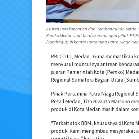
Asisten Perekonomian dan Pembangunan Setda Ko
Pemko Medan saat berdiskusi dengan pihak PT P
(Sumbagut) di kantor Pertamina Patra Niaga Regi
RRI.CO.ID, Medan - Guna memastikan k
menyusul munculnya antrean kendaraan
jajaran Pemerintah Kota (Pemko) Meda
Regional Sumatera Bagian Utara (Sumba
Pihak Pertamina Patra Niaga Regional 
Retail Medan, Tito Rivanto Marsono me
produk di Kota Medan masih dalam kond
“Terkait stok BBM, khususnya di Kota 
produk. Kami mengimbau masyarakat ag
seperti biasa,” kata Tito.