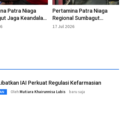
na Patra Niaga
Pertamina Patra Niaga
ut Jaga Keandalan
Regional Sumbagut
n SPBU
Tegaskan Distribusi BBM
26
17 Jul 2026
Tetap Berjalan
batkan IAI Perkuat Regulasi Kefarmasian
Oleh
Mutiara Khairunnisa Lubis
baru saja
AN