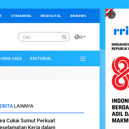
×
T
STREAMING
RRIDIGITAL
RRINEWS
ID
DUNIA 2026
EDITORIAL
ERITA
LAINNYA
ea Cukai Sumut Perkuat
eselamatan Kerja dalam