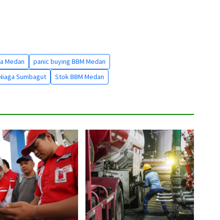
ta Medan
panic buying BBM Medan
 Niaga Sumbagut
Stok BBM Medan