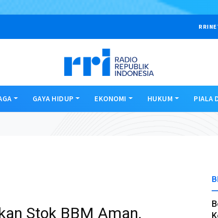
RRINE
AGA
GAYA HIDUP
EKONOMI
HUKUM
PIALA 
B
B
kan Stok BBM Aman,
K