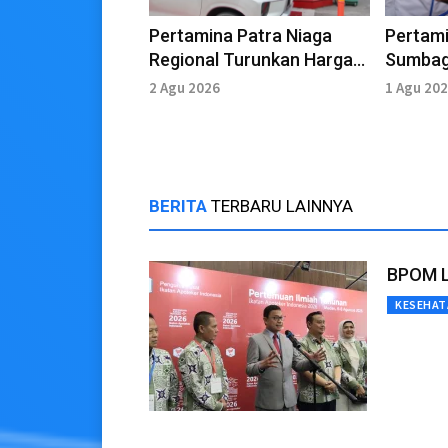
Pertamina Patra Niaga
Pertami
Regional Turunkan Harga
Sumbag
Pertamax di Wilayah
Layana
2 Agu 2026
1 Agu 20
Sumbagut
BERITA
TERBARU LAINNYA
BPOM Li
KESEHAT