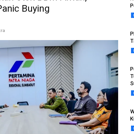
P
Panic Buying
tra
P
T
P
T
S
W
K