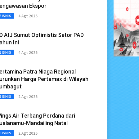
engawasan Ekspor
4 Agt 2026
BISNIS
D AIJ Sumut Optimistis Setor PAD
ahun Ini
4 Agt 2026
BISNIS
ertamina Patra Niaga Regional
urunkan Harga Pertamax di Wilayah
umbagut
2 Agt 2026
BISNIS
ings Air Terbang Perdana dari
ualanamu-Mandailing Natal
2 Agt 2026
BISNIS