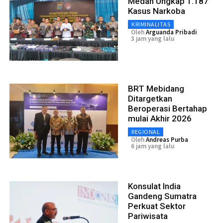
Medan Ungkap 1.187
Kasus Narkoba
KRIMINALITAS
Oleh
Arguanda Pribadi
3 jam yang lalu
BRT Mebidang
Ditargetkan
Beroperasi Bertahap
mulai Akhir 2026
REGIONAL
Oleh
Andreas Purba
6 jam yang lalu
Konsulat India
Gandeng Sumatra
Perkuat Sektor
Pariwisata