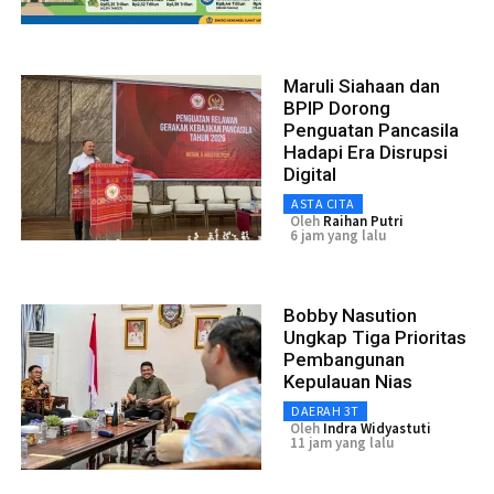
Maruli Siahaan dan
BPIP Dorong
Penguatan Pancasila
Hadapi Era Disrupsi
Digital
ASTA CITA
Oleh
Raihan Putri
6 jam yang lalu
Bobby Nasution
Ungkap Tiga Prioritas
Pembangunan
Kepulauan Nias
DAERAH 3T
Oleh
Indra Widyastuti
11 jam yang lalu