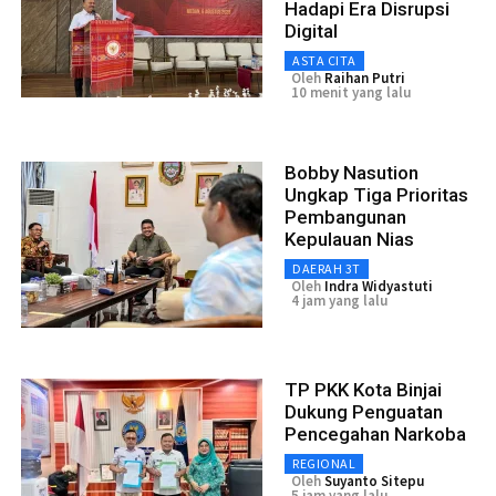
Hadapi Era Disrupsi
Digital
ASTA CITA
Oleh
Raihan Putri
10 menit yang lalu
Bobby Nasution
Ungkap Tiga Prioritas
Pembangunan
Kepulauan Nias
DAERAH 3T
Oleh
Indra Widyastuti
4 jam yang lalu
TP PKK Kota Binjai
Dukung Penguatan
Pencegahan Narkoba
REGIONAL
Oleh
Suyanto Sitepu
5 jam yang lalu