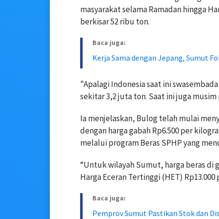
masyarakat selama Ramadan hingga Hari R
berkisar 52 ribu ton.
Baca juga:
Kerja Sama dengan Jepang, Sumut Fo
"Apalagi Indonesia saat ini swasembada
sekitar 3,2 juta ton. Saat ini juga musi
Ia menjelaskan, Bulog telah mulai meny
dengan harga gabah Rp6.500 per kilogra
melalui program Beras SPHP yang mend
“Untuk wilayah Sumut, harga beras di 
Harga Eceran Tertinggi (HET) Rp13.000 
Baca juga:
Pemprov Sumut Pastikan Stok dan Dis