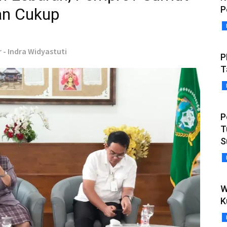
P
an Cukup
r - Indra Widyastuti
P
T
P
T
S
W
K