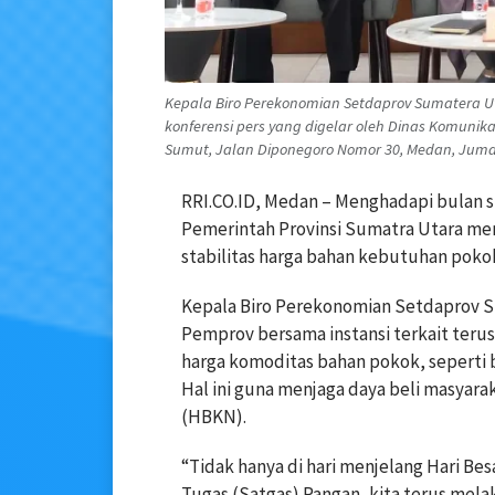
Kepala Biro Perekonomian Setdaprov Sumatera U
konferensi pers yang digelar oleh Dinas Komunik
Sumut, Jalan Diponegoro Nomor 30, Medan, Jumat 
RRI.CO.ID, Medan – Menghadapi bulan su
Pemerintah Provinsi Sumatra Utara mem
stabilitas harga bahan kebutuhan poko
Kepala Biro Perekonomian Setdaprov 
Pemprov bersama instansi terkait ter
harga komoditas bahan pokok, seperti be
Hal ini guna menjaga daya beli masyar
(HBKN).
“Tidak hanya di hari menjelang Hari Be
Tugas (Satgas) Pangan, kita terus mela