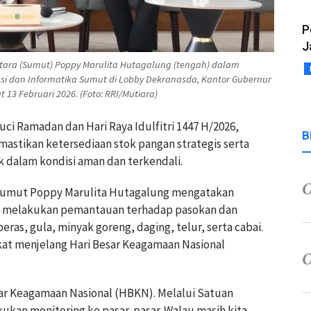
P
J
tara (Sumut) Poppy Marulita Hutagalung (tengah) dalam
asi dan Informatika Sumut di Lobby Dekranasda, Kantor Gubernur
13 Februari 2026. (Foto: RRI/Mutiara)
ci Ramadan dan Hari Raya Idulfitri 1447 H/2026,
B
astikan ketersediaan stok pangan strategis serta
k dalam kondisi aman dan terkendali.
Sumut Poppy Marulita Hutagalung mengatakan
us melakukan pemantauan terhadap pasokan dan
ras, gula, minyak goreng, daging, telur, serta cabai.
akat menjelang Hari Besar Keagamaan Nasional
sar Keagamaan Nasional (HBKN). Melalui Satuan
kukan monitoring ke pasar-pasar. Walau masih kita