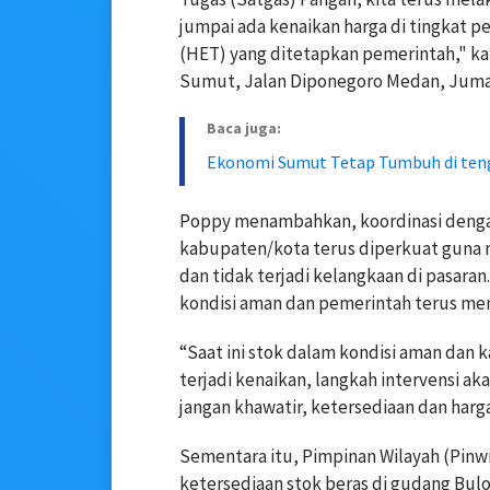
jumpai ada kenaikan harga di tingkat p
(HET) yang ditetapkan pemerintah," ka
Sumut, Jalan Diponegoro Medan, Jumat
Baca juga:
Ekonomi Sumut Tetap Tumbuh di teng
Poppy menambahkan, koordinasi dengan
kabupaten/kota terus diperkuat guna m
dan tidak terjadi kelangkaan di pasaran
kondisi aman dan pemerintah terus me
“Saat ini stok dalam kondisi aman dan
terjadi kenaikan, langkah intervensi ak
jangan khawatir, ketersediaan dan har
Sementara itu, Pimpinan Wilayah (Pin
ketersediaan stok beras di gudang B