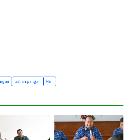
angan
bahan pangan
HET