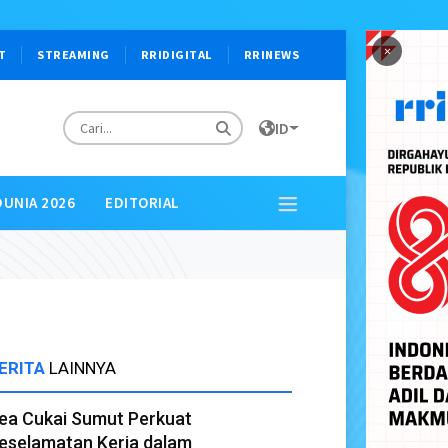
×
T
STREAMING
RRIDIGITAL
RRINEWS
ID
DUNIA 2026
EDITORIAL
ERITA
LAINNYA
ea Cukai Sumut Perkuat
eselamatan Kerja dalam