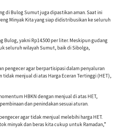
ng di Bulog Sumut juga dipastikan aman. Saat ini
oreng Minyak Kita yang siap didistribusikan ke seluruh
ng Bulog, yakni Rp14.500 per liter. Meskipun gudang
k seluruh wilayah Sumut, baik di Sibolga,
an pengecer agar berpartisipasi dalam penyaluran
tidak menjual di atas Harga Eceran Tertinggi (HET),
momentum HBKN dengan menjual di atas HET,
pembinaan dan penindakan sesuai aturan.
 pengecer agar tidak menjual melebihi harga HET.
 stok minyak dan beras kita cukup untuk Ramadan,”