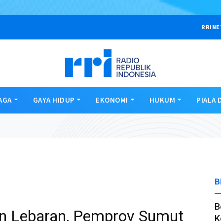
RRINE
AGA
GAYA HIDUP
EKONOMI
HUKUM
PIALA 
B
B
n Lebaran, Pemprov Sumut
K