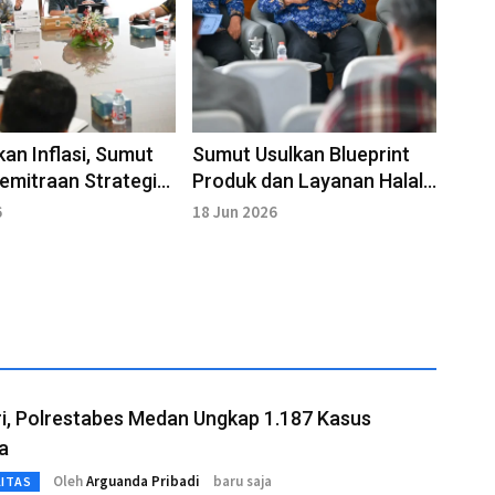
kan Inflasi, Sumut
Sumut Usulkan Blueprint
Kemitraan Strategis
Produk dan Layanan Halal
 Rumah Tani
untuk Program Kawasan di
6
18 Jun 2026
ara
IMT GT 32
i, Polrestabes Medan Ungkap 1.187 Kasus
a
Oleh
Arguanda Pribadi
baru saja
LITAS