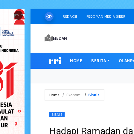
×
REDAKSI
PEDOMAN MEDIA SIBER
MEDAN
HOME
BERITA
OLAHR
Home
Ekonomi
Bisnis
BISNIS
Hadapi Ramadan da