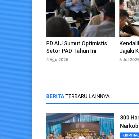
PD AIJ Sumut Optimistis
Kendali
Setor PAD Tahun Ini
Jajaki 
dengan
4 Agu 2026
5 Jul 202
Nusant
BERITA
TERBARU LAINNYA
300 Har
Narkob
KRIMINA