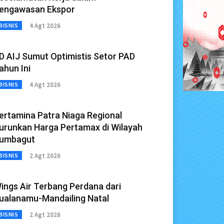
engawasan Ekspor
4 Agt 2026
BISNIS
D AIJ Sumut Optimistis Setor PAD
ahun Ini
4 Agt 2026
BISNIS
ertamina Patra Niaga Regional
urunkan Harga Pertamax di Wilayah
umbagut
2 Agt 2026
BISNIS
ings Air Terbang Perdana dari
ualanamu-Mandailing Natal
2 Agt 2026
BISNIS