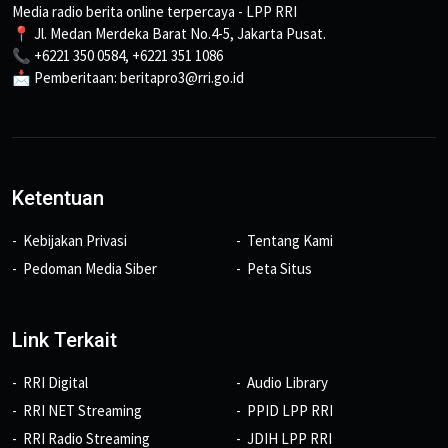
Media radio berita online terpercaya - LPP RRI
📍 Jl. Medan Merdeka Barat No.4-5, Jakarta Pusat.
📞 +6221 350 0584, +6221 351 1086
📩 Pemberitaan: beritapro3@rri.go.id
Ketentuan
Kebijakan Privasi
Tentang Kami
Pedoman Media Siber
Peta Situs
Link Terkait
RRI Digital
Audio Library
RRI NET Streaming
PPID LPP RRI
RRI Radio Streaming
JDIH LPP RRI