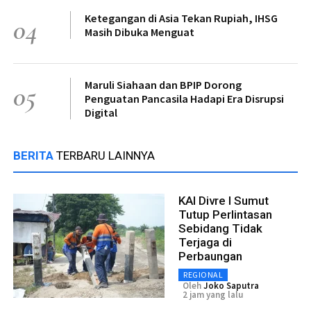
Ketegangan di Asia Tekan Rupiah, IHSG
04
Masih Dibuka Menguat
Maruli Siahaan dan BPIP Dorong
05
Penguatan Pancasila Hadapi Era Disrupsi
Digital
BERITA
TERBARU LAINNYA
KAI Divre I Sumut
Tutup Perlintasan
Sebidang Tidak
Terjaga di
Perbaungan
REGIONAL
Oleh
Joko Saputra
2 jam yang lalu