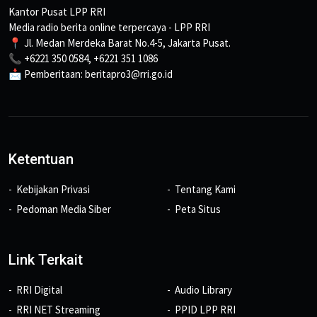
Kantor Pusat LPP RRI
Media radio berita online terpercaya - LPP RRI
📍 Jl. Medan Merdeka Barat No.4-5, Jakarta Pusat.
📞 +6221 350 0584, +6221 351 1086
📩 Pemberitaan: beritapro3@rri.go.id
Ketentuan
Kebijakan Privasi
Tentang Kami
Pedoman Media Siber
Peta Situs
Link Terkait
RRI Digital
Audio Library
RRI NET Streaming
PPID LPP RRI