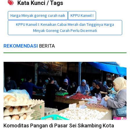
Kata Kunci / Tags
Harga Minyak goreng curah naik
KPPU Kanwil I
KPPU Kanwil I: Kenaikan Cabai Merah dan Tingginya Harga
Minyak Goreng Curah Perlu Dicermati
REKOMENDASI
BERITA
Komoditas Pangan di Pasar Sei Sikambing Kota