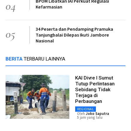
BPOM Libatkan IAI Perkuat Regulasi
04
Kefarmasian
34 Peserta dan Pendamping Pramuka
05
Tanjungbalai Dilepas Ikuti Jambore
Nasional
BERITA
TERBARU LAINNYA
KAI Divre I Sumut
Tutup Perlintasan
Sebidang Tidak
Terjaga di
Perbaungan
REGIONAL
Oleh
Joko Saputra
5 jam yang lalu